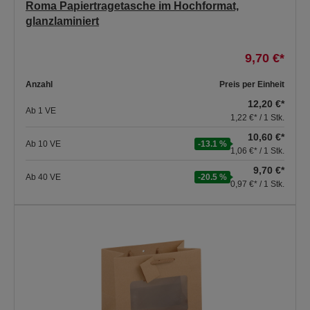
Roma Papiertragetasche im Hochformat,
glanzlaminiert
9,70 €*
Anzahl
Preis per Einheit
12,20 €*
Ab
1
VE
1,22 €* / 1 Stk.
10,60 €*
Ab
10
VE
-13.1 %
1,06 €* / 1 Stk.
9,70 €*
Ab
40
VE
-20.5 %
0,97 €* / 1 Stk.