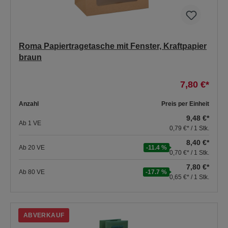
Roma Papiertragetasche mit Fenster, Kraftpapier
braun
7,80 €*
Anzahl
Preis per Einheit
9,48 €*
Ab
1
VE
0,79 €* / 1 Stk.
8,40 €*
Ab
20
VE
-11.4 %
0,70 €* / 1 Stk.
7,80 €*
Ab
80
VE
-17.7 %
0,65 €* / 1 Stk.
ABVERKAUF