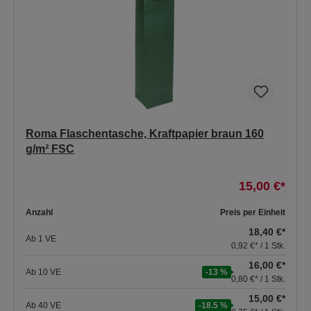
Roma Flaschentasche, Kraftpapier braun 160
g/m² FSC
15,00 €*
Anzahl
Preis per Einheit
18,40 €*
Ab
1
VE
0,92 €* / 1 Stk.
16,00 €*
Ab
10
VE
-13 %
0,80 €* / 1 Stk.
15,00 €*
Ab
40
VE
-18.5 %