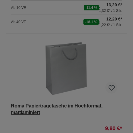
13,20 €*
Ab
10
VE
-11.4 %
1,32 €* / 1 Stk.
12,20 €*
Ab
40
VE
-18.1 %
1,22 €* / 1 Stk.
Roma Papiertragetasche im Hochformat,
mattlaminiert
9,80 €*