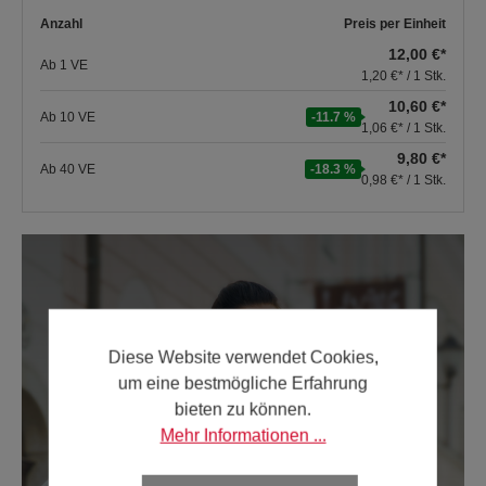
Anzahl
Preis per Einheit
12,00 €*
Ab
1
VE
1,20 €* / 1 Stk.
10,60 €*
Ab
10
VE
-11.7 %
1,06 €* / 1 Stk.
9,80 €*
Ab
40
VE
-18.3 %
0,98 €* / 1 Stk.
Diese Website verwendet Cookies,
um eine bestmögliche Erfahrung
bieten zu können.
Mehr Informationen ...