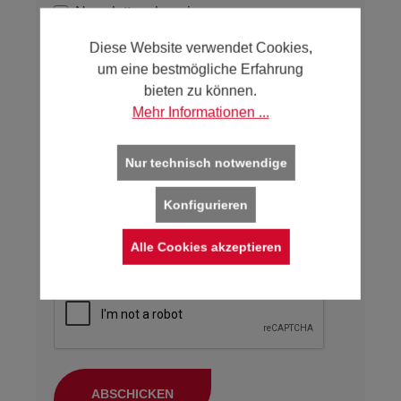
Newsletter abonnieren
Diese Website verwendet Cookies,
Bitte füllen Sie die Pflichtfelder unbedingt
um eine bestmögliche Erfahrung
vollständig und korrekt aus, um eine
bieten zu können.
sorgfältige Bearbeitung Ihrer Anfrage zu
Mehr Informationen ...
ermöglichen.
Die mit einem Stern (*) markierten Felder sind
Nur technisch notwendige
Pflichtfelder.
Konfigurieren
Ich habe die
Datenschutzbestimmungen
zur Kenntnis genommen und erkenne
Alle Cookies akzeptieren
diese an. *
ABSCHICKEN