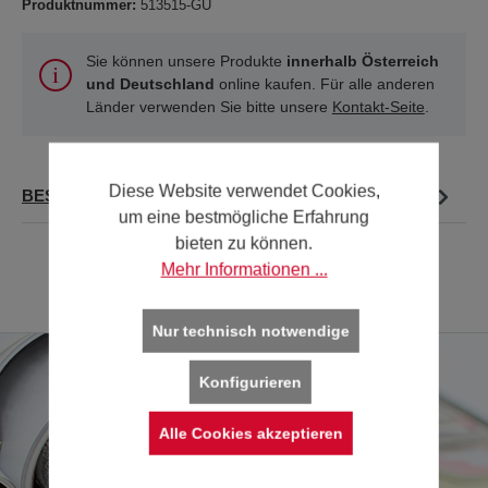
Produktnummer:
513515-GU
Sie können unsere Produkte
innerhalb Österreich
und Deutschland
online kaufen. Für alle anderen
Länder verwenden Sie bitte unsere
Kontakt-Seite
.
Diese Website verwendet Cookies,
BESCHREIBUNG
um eine bestmögliche Erfahrung
bieten zu können.
Mehr Informationen ...
Nur technisch notwendige
Konfigurieren
Alle Cookies akzeptieren