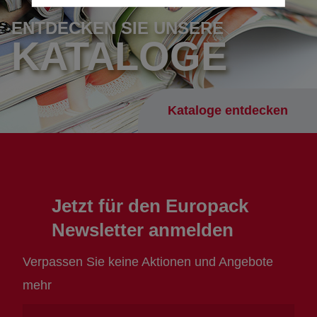
ENTDECKEN SIE UNSERE
KATALOGE
Kataloge entdecken
Jetzt für den Europack
Newsletter anmelden
Verpassen Sie keine Aktionen und Angebote
mehr
Ihre