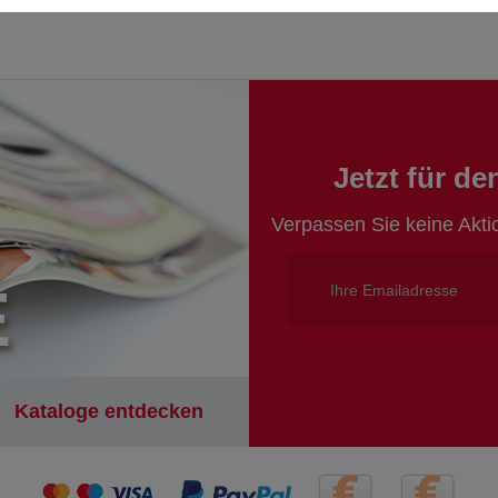
Jetzt für d
Verpassen Sie keine Akt
E
Kataloge entdecken