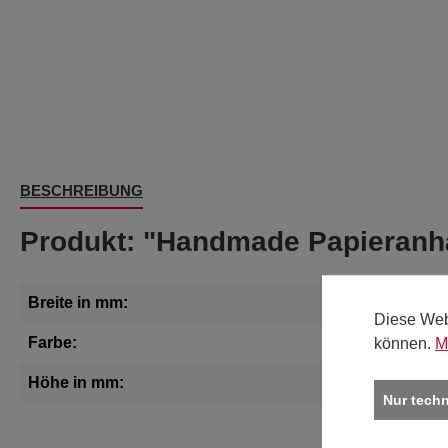
BESCHREIBUNG
Produkt: "Handmade Papieranhä
Breite in mm:
Diese Web
können.
M
Farbe:
Höhe in mm:
Nur tech