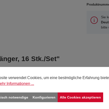
Produktnumm
Sie 
Deut
bitte
nger, 16 Stk./Set"
45
site verwendet Cookies, um eine bestmögliche Erfahrung biete
ehr Informationen ...
natur
80
nisch notwendige
Konfigurieren
Alle Cookies akzeptieren