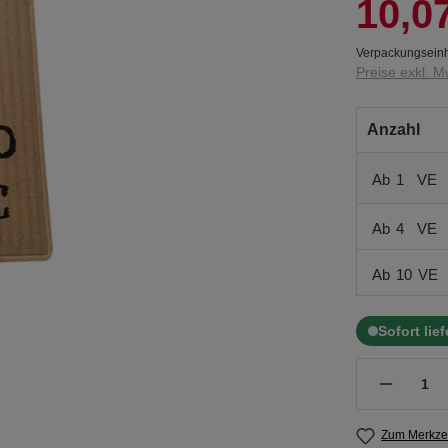
10,0
Verpackungseinh
Preise exkl. M
Anzahl
Ab
1
VE
Ab
4
VE
Ab
10
VE
Sofort lie
Zum Merkzet