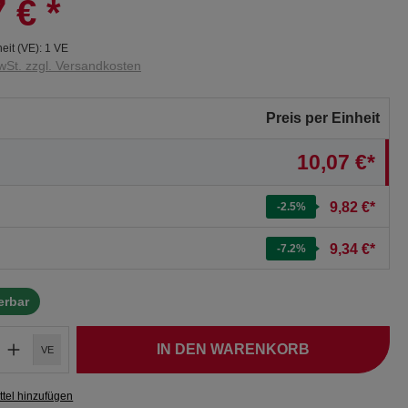
7 €
*
eit (VE):
1 VE
wSt. zzgl. Versandkosten
Preis per Einheit
10,07 €*
9,82 €*
-2.5
%
9,34 €*
-7.2
%
ferbar
IN DEN WARENKORB
VE
tel hinzufügen