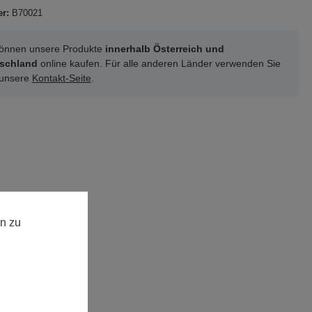
er:
B70021
können unsere Produkte
innerhalb Österreich und
schland
online kaufen. Für alle anderen Länder verwenden Sie
 unsere
Kontakt-Seite
.
n zu