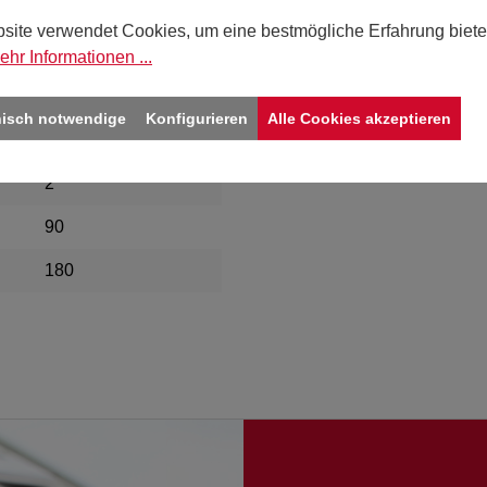
deckel für 2 Flaschen, Wein/Sekt
site verwendet Cookies, um eine bestmögliche Erfahrung biete
ehr Informationen ...
360
nisch notwendige
Konfigurieren
Alle Cookies akzeptieren
natur
2
90
180