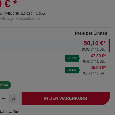
0 €
*
eit (VE):
5 Stk.
(
10,02 €
* / 1 Stk.)
wSt. zzgl. Versandkosten
Preis per Einheit
50,10 €*
10,02 €* / 1 Stk.
47,30 €*
-5.6
%
9,46 €* / 1 Stk.
45,90 €*
-8.4
%
9,18 €* / 1 Stk.
ferbar
IN DEN WARENKORB
VE
tel hinzufügen