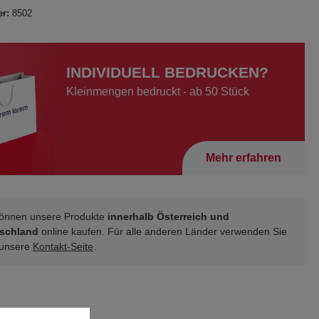
er:
8502
INDIVIDUELL BEDRUCKEN?
Kleinmengen bedruckt - ab 50 Stück
Mehr erfahren
können unsere Produkte
innerhalb Österreich und
schland
online kaufen. Für alle anderen Länder verwenden Sie
 unsere
Kontakt-Seite
.