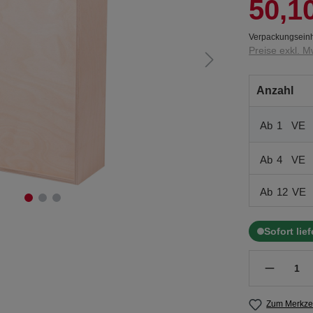
50,1
Verpackungseinh
Preise exkl. M
Anzahl
Ab
1
VE
Ab
4
VE
Ab
12
VE
Sofort lie
Zum Merkzet