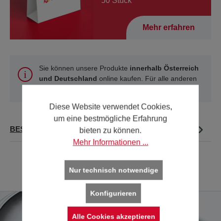
50 Stück
Mehr erfahren
Sie können unsere Produkte
innerhalb Österreich
und Deutschland
online kaufen. Für alle anderen
Länder verwenden Sie bitte unsere
Kontakt-Seite
.
Diese Website verwendet Cookies,
um eine bestmögliche Erfahrung
BESCHREIBUNG
bieten zu können.
Mehr Informationen ...
Nur technisch notwendige
Konfigurieren
Alle Cookies akzeptieren