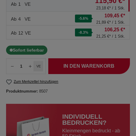
115,90 €*
Ab
1
VE
23,18 €* / 1 Stk.
109,45 €*
Ab
4
VE
-5.6
%
21,89 €* / 1 Stk.
106,25 €*
Ab
12
VE
-8.3
%
21,25 €* / 1 Stk.
Sofort lieferbar
IN DEN WARENKORB
VE
Zum Merkzettel hinzufügen
Produktnummer:
8507
INDIVIDUELL
BEDRUCKEN?
Kleinmengen bedruckt - ab