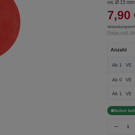
rot, Ø 15 mm
7,90 
Verpackungseinh
Preise exkl. M
Anzahl
Ab
1
VE
Ab
0
VE
Ab
1
VE
Sofort lie