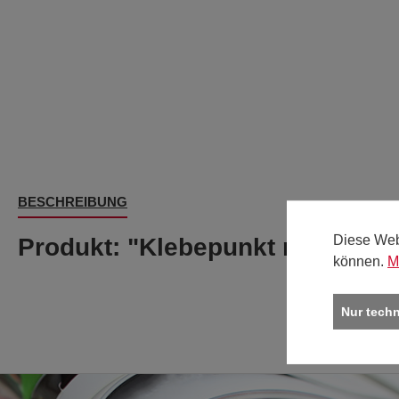
BESCHREIBUNG
Diese Web
Produkt: "Klebepunkt rund, meta
können.
M
Nur tech