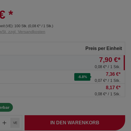
€
*
eit (VE):
100 Stk.
(
0,08 €
* / 1 Stk.)
wSt. zzgl. Versandkosten
Preis per Einheit
7,90 €*
0,08 €* / 1 Stk.
7,36 €*
-6.8
%
0,07 €* / 1 Stk.
8,17 €*
0,08 €* / 1 Stk.
ferbar
IN DEN WARENKORB
VE