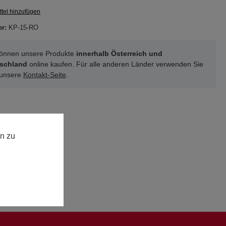
tel hinzufügen
er:
KP-15-RO
können unsere Produkte
innerhalb Österreich und
schland
online kaufen. Für alle anderen Länder verwenden Sie
 unsere
Kontakt-Seite
.
n zu