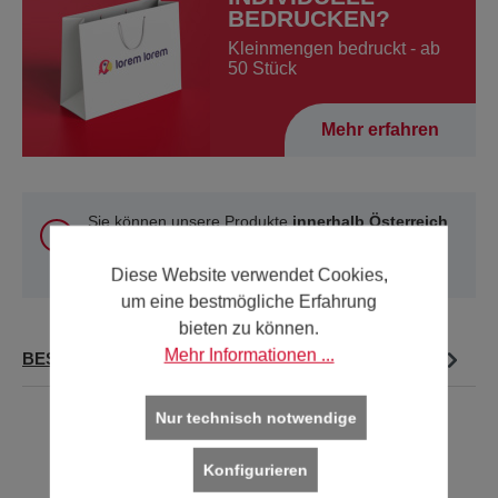
BEDRUCKEN?
Kleinmengen bedruckt - ab
50 Stück
Mehr erfahren
Sie können unsere Produkte
innerhalb Österreich
und Deutschland
online kaufen. Für alle anderen
Länder verwenden Sie bitte unsere
Kontakt-Seite
.
Diese Website verwendet Cookies,
um eine bestmögliche Erfahrung
bieten zu können.
Mehr Informationen ...
BESCHREIBUNG
Nur technisch notwendige
Konfigurieren