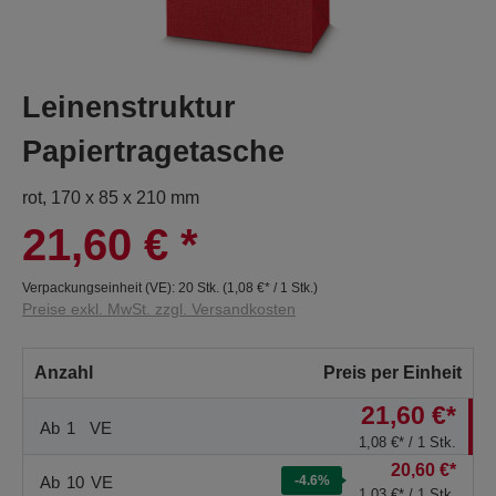
Leinenstruktur
Papiertragetasche
rot, 170 x 85 x 210 mm
21,60 €
*
Verpackungseinheit (VE):
20 Stk.
(
1,08 €
* / 1 Stk.)
Preise exkl. MwSt. zzgl. Versandkosten
Anzahl
Preis per Einheit
21,60 €*
Ab
1
VE
1,08 €* / 1 Stk.
20,60 €*
Ab
10
VE
-4.6
%
1,03 €* / 1 Stk.