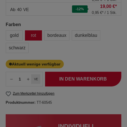
19,00 €*
Ab
40
VE
-12
%
0,95 €* / 1 Stk.
Farben
gold
rot
bordeaux
dunkelblau
schwarz
Aktuell wenige verfügbar
IN DEN WARENKORB
VE
Zum Merkzettel hinzufügen
Produktnummer:
TT-60545
INDIVIDUELL