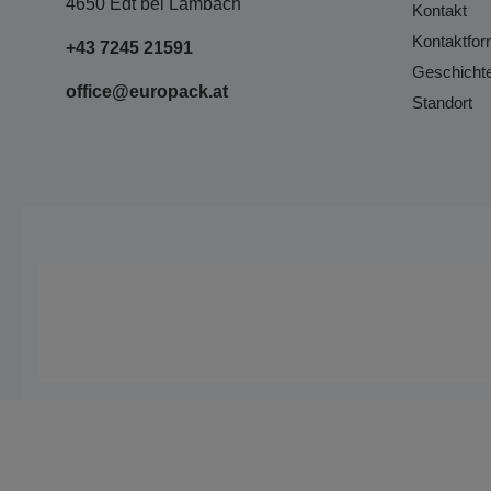
4650 Edt bei Lambach
Kontakt
Kontaktfor
+43 7245 21591
Geschicht
office@europack.at
Standort