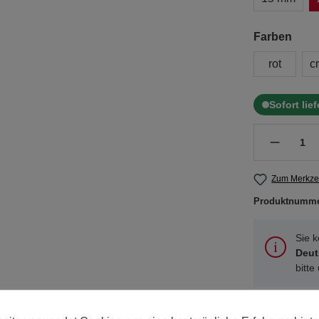
Farben
rot
c
Sofort lie
Zum Merkzet
Produktnumm
Sie 
Deut
bitte