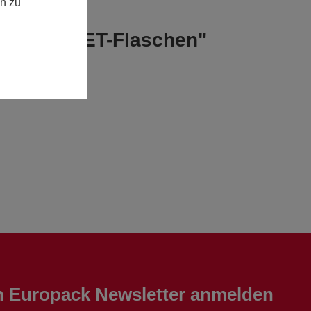
n zu
ycelten PET-Flaschen"
en Europack Newsletter anmelden