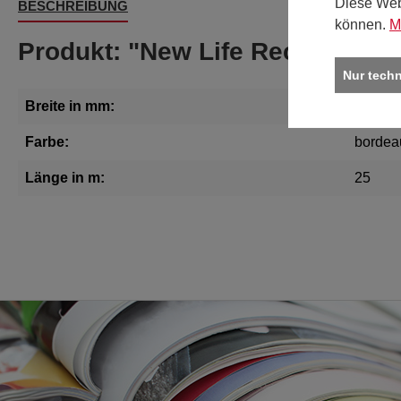
Diese Web
BESCHREIBUNG
können.
M
Produkt: "New Life Recyclinge
Nur tech
Breite in mm:
25
Farbe:
bordea
Länge in m:
25