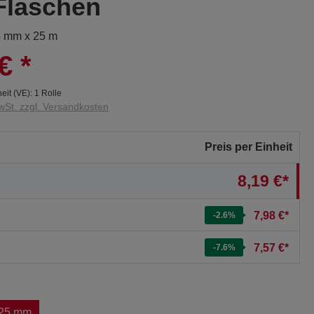
Flaschen
5 mm x 25 m
€
*
eit (VE):
1 Rolle
wSt. zzgl. Versandkosten
Preis per Einheit
8,19 €*
7,98 €*
-2.6
%
7,57 €*
-7.6
%
25 mm