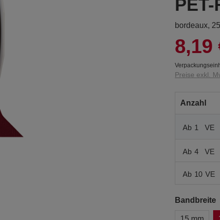
PET-
bordeaux, 2
8,19 
Verpackungseinh
Preise exkl. M
Anzahl
Ab
1
VE
Ab
4
VE
Ab
10
VE
Bandbreite
15 mm