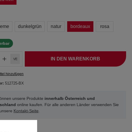
reme
dunkelgrün
natur
bordeaux
rosa
ferbar
IN DEN WARENKORB
VE
tel hinzufügen
er:
512725-BX
können unsere Produkte
innerhalb Österreich und
schland
online kaufen. Für alle anderen Länder verwenden Sie
 unsere
Kontakt-Seite
.