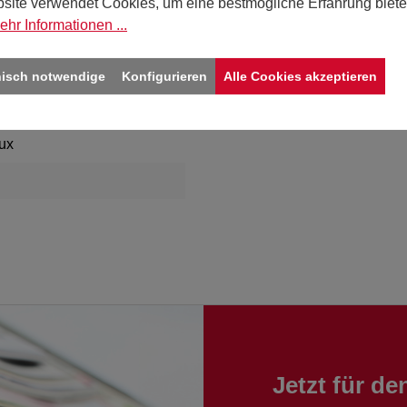
site verwendet Cookies, um eine bestmögliche Erfahrung biete
ehr Informationen ...
schenkband 25 lfm, aus 100 % rec
nisch notwendige
Konfigurieren
Alle Cookies akzeptieren
ux
Jetzt für d