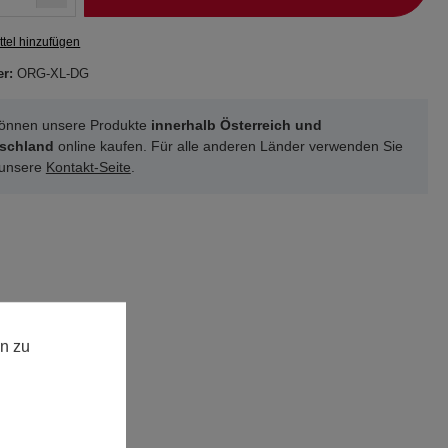
tel hinzufügen
er:
ORG-XL-DG
können unsere Produkte
innerhalb Österreich und
schland
online kaufen. Für alle anderen Länder verwenden Sie
 unsere
Kontakt-Seite
.
n zu