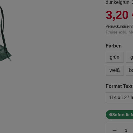
dunkelgrün,
3,20 
Verpackungseinh
Preise exkl. M
Farben
grün
g
weiß
b
Format Texti
114 x 127
Sofort lie