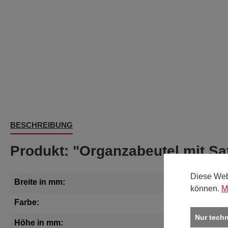
BESCHREIBUNG
Produkt: "Organzabeutel mit S
Diese Web
Breite in mm:
200
können.
M
Farbe:
dunkelgrü
Nur tech
Höhe in mm:
280