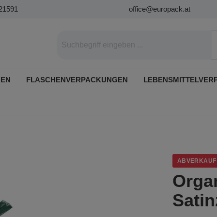
21591
office@europack.at
GEN
FLASCHENVERPACKUNGEN
LEBENSMITTELVER
ABVERKAUF
Orga
Sati