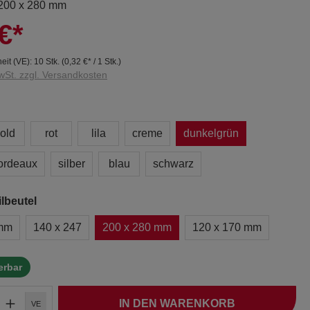
 200 x 280 mm
€*
eit (VE):
10 Stk.
(
0,32 €
* / 1 Stk.)
wSt. zzgl. Versandkosten
old
rot
lila
creme
dunkelgrün
ordeaux
silber
blau
schwarz
lbeutel
 mm
140 x 247
200 x 280 mm
120 x 170 mm
ferbar
IN DEN WARENKORB
VE