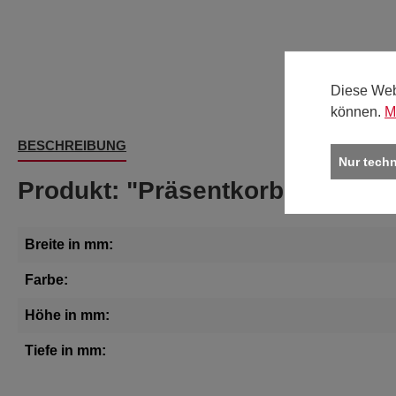
Diese Web
können.
M
BESCHREIBUNG
Nur tech
Produkt: "Präsentkorb 6-eckig, 
Breite in mm:
Farbe:
Höhe in mm:
Tiefe in mm: