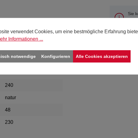
Sie 
Deut
bitte
site verwendet Cookies, um eine bestmögliche Erfahrung biete
ehr Informationen ...
nisch notwendige
Konfigurieren
Alle Cookies akzeptieren
E-Welle"
240
natur
48
230