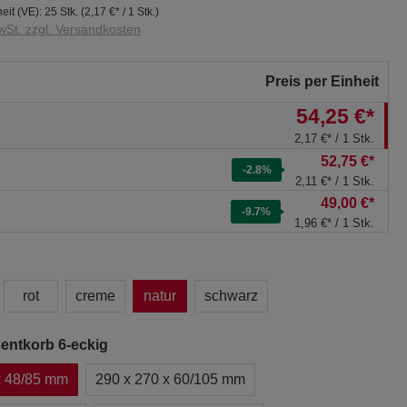
eit (VE):
25 Stk.
(
2,17 €
* / 1 Stk.)
wSt. zzgl. Versandkosten
Preis per Einheit
54,25 €*
2,17 €* / 1 Stk.
52,75 €*
-2.8
%
2,11 €* / 1 Stk.
49,00 €*
-9.7
%
1,96 €* / 1 Stk.
rot
creme
natur
schwarz
entkorb 6-eckig
x 48/85 mm
290 x 270 x 60/105 mm