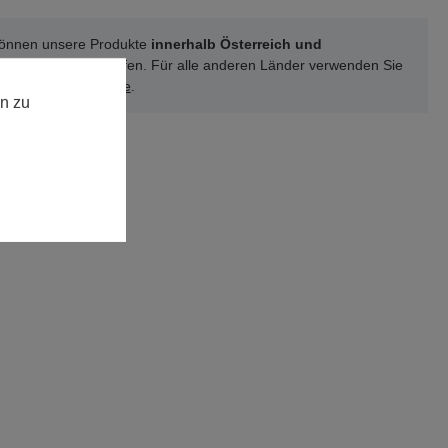
können unsere Produkte
innerhalb Österreich und
schland
online kaufen. Für alle anderen Länder verwenden Sie
 unsere
Kontakt-Seite
.
n zu