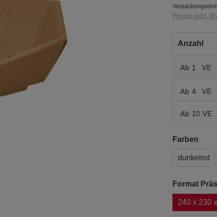
Verpackungseinh
Preise exkl. M
Anzahl
Ab
1
VE
Ab
4
VE
Ab
10
VE
Farben
dunkelrot
Format Präs
240 x 230 