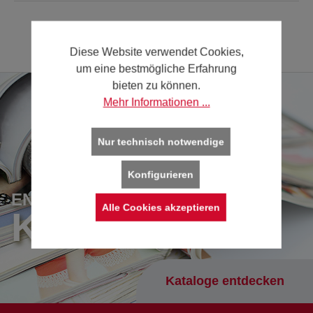
Diese Website verwendet Cookies,
um eine bestmögliche Erfahrung
bieten zu können.
Mehr Informationen ...
Nur technisch notwendige
Konfigurieren
ENTDECKEN SIE UNSERE
Alle Cookies akzeptieren
KATALOGE
Kataloge entdecken