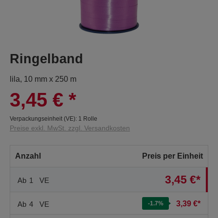
Ringelband
lila, 10 mm x 250 m
3,45 €
*
Verpackungseinheit (VE):
1 Rolle
Preise exkl. MwSt. zzgl. Versandkosten
Anzahl
Preis per Einheit
3,45 €*
Ab
1
VE
3,39 €*
Ab
4
VE
-1.7
%