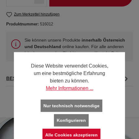
Zum Merkzettel hinzufügen
Produktnummer:
516012
Sie können unsere Produkte
innerhalb Österreich
und Deutschland
online kaufen. Für alle anderen
Länder verwenden Sie bitte unsere
Kontakt-Seite
.
Diese Website verwendet Cookies,
um eine bestmögliche Erfahrung
BESCHREIBUNG
bieten zu können.
Mehr Informationen ...
Nur technisch notwendige
Konfigurieren
Alle Cookies akzeptieren