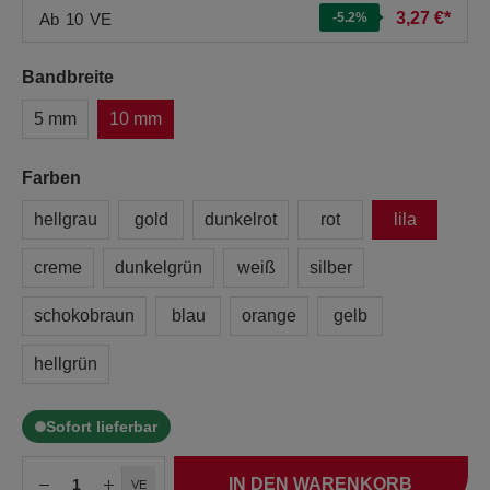
3,27 €*
Ab
10
VE
-5.2
%
Bandbreite
5 mm
10 mm
Farben
hellgrau
gold
dunkelrot
rot
lila
creme
dunkelgrün
weiß
silber
schokobraun
blau
orange
gelb
hellgrün
Sofort lieferbar
IN DEN WARENKORB
VE