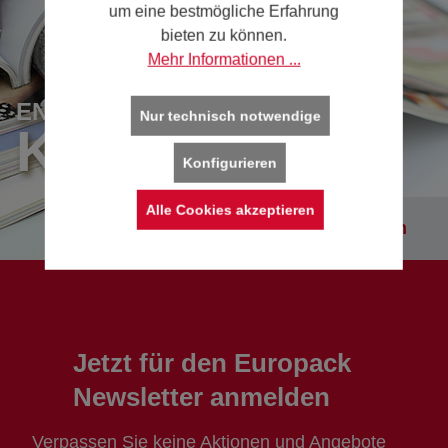
um eine bestmögliche Erfahrung
bieten zu können.
Mehr Informationen ...
ENTDECKEN SIE UNSERE
Nur technisch notwendige
KATALOGE
Konfigurieren
Alle Cookies akzeptieren
Kataloge entdecken
Jetzt für den Europack
Newsletter anmelden
Verpassen Sie keine Aktionen und Angebote