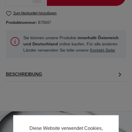
Zum Merkzettel hinzufügen
Produktnummer:
B70047
Sie können unsere Produkte
innerhalb Österreich
und Deutschland
online kaufen. Für alle anderen
Länder verwenden Sie bitte unsere
Kontakt-Seite
.
BESCHREIBUNG
Diese Website verwendet Cookies,