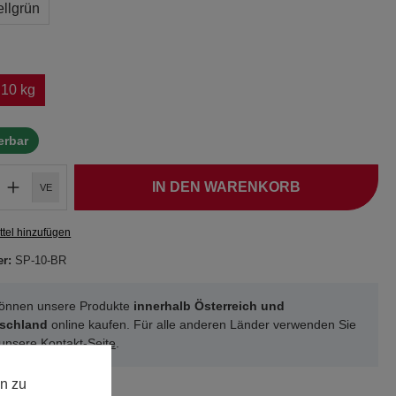
ellgrün
10 kg
ferbar
IN DEN WARENKORB
VE
tel hinzufügen
er:
SP-10-BR
können unsere Produkte
innerhalb Österreich und
schland
online kaufen. Für alle anderen Länder verwenden Sie
 unsere
Kontakt-Seite
.
n zu