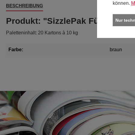
können.
M
BESCHREIBUNG
Produkt: "SizzlePak Füllmateria
Nur tech
Paletteninhalt: 20 Kartons à 10 kg
Farbe:
braun