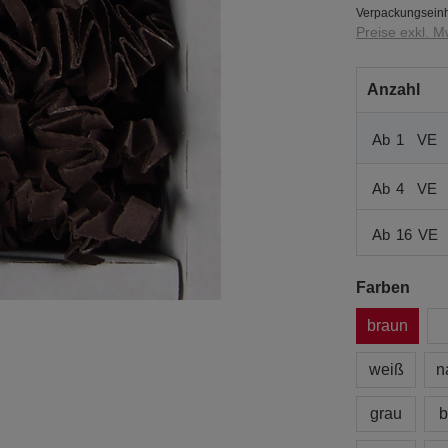
Verpackungseinh
Preise exkl. M
Anzahl
Ab
1
VE
Ab
4
VE
Ab
16
VE
Farben
braun
weiß
n
grau
b