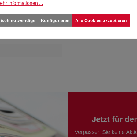
ehr Informationen ...
l"
nisch notwendige
Konfigurieren
Alle Cookies akzeptieren
Jetzt für d
Verpassen Sie keine Akt