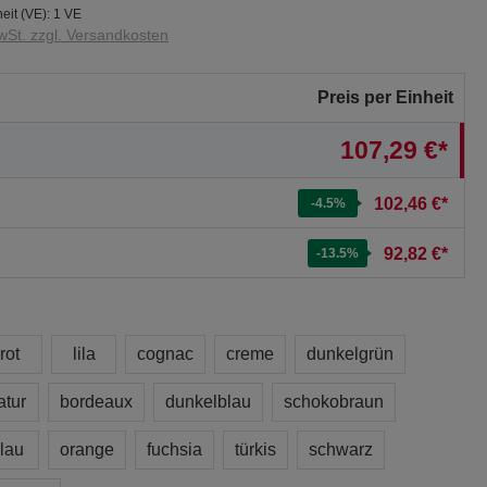
eit (VE):
1 VE
wSt. zzgl. Versandkosten
Preis per Einheit
107,29 €*
102,46 €*
-4.5
%
92,82 €*
-13.5
%
rot
lila
cognac
creme
dunkelgrün
atur
bordeaux
dunkelblau
schokobraun
lau
orange
fuchsia
türkis
schwarz