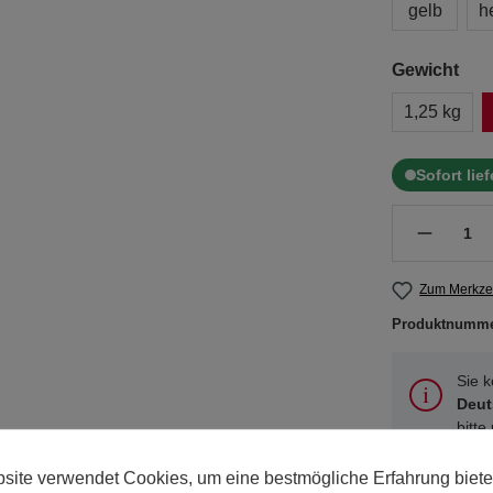
gelb
h
Gewicht
1,25 kg
Sofort lie
Zum Merkzet
Produktnumm
Sie 
Deut
bitte
site verwendet Cookies, um eine bestmögliche Erfahrung biete