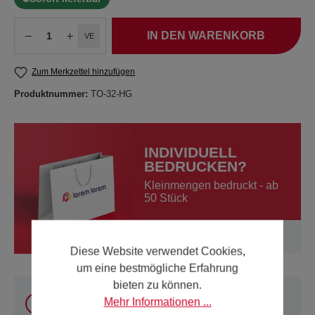
IN DEN WARENKORB
VE
Zum Merkzettel hinzufügen
Produktnummer:
TO-32-HG
INDIVIDUELL
BEDRUCKEN?
Kleinmengen bedruckt - ab
50 Stück
Mehr erfahren
Diese Website verwendet Cookies,
um eine bestmögliche Erfahrung
bieten zu können.
Sie können unsere Produkte
innerhalb Österreich
Mehr Informationen ...
und Deutschland
online kaufen. Für alle anderen