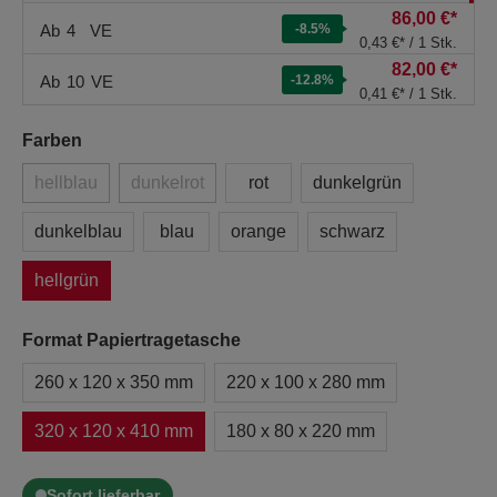
86,00 €*
Ab
4
VE
-8.5
%
0,43 €* / 1 Stk.
82,00 €*
Ab
10
VE
-12.8
%
0,41 €* / 1 Stk.
Farben
hellblau
dunkelrot
rot
dunkelgrün
dunkelblau
blau
orange
schwarz
hellgrün
Format Papiertragetasche
260 x 120 x 350 mm
220 x 100 x 280 mm
320 x 120 x 410 mm
180 x 80 x 220 mm
Sofort lieferbar