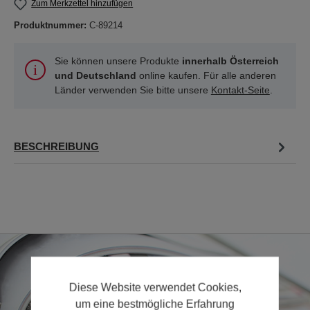
Zum Merkzettel hinzufügen
Produktnummer:
C-89214
Sie können unsere Produkte
innerhalb Österreich
und Deutschland
online kaufen. Für alle anderen
Länder verwenden Sie bitte unsere
Kontakt-Seite
.
BESCHREIBUNG
Diese Website verwendet Cookies,
um eine bestmögliche Erfahrung