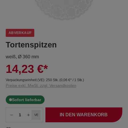
ABVERKAUF
Tortenspitzen
weiß, Ø 360 mm
14,23 €*
Verpackungseinheit (VE):
250 Stk.
(
0,06 €
* / 1 Stk.)
Preise exkl. MwSt. zzgl. Versandkosten
Sofort lieferbar
IN DEN WARENKORB
VE