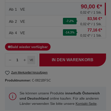
90,00 €*
Ab
1
VE
0,02 €* / 1 Stk.
83,56 €*
Ab
2
VE
-7.2
%
0,02 €* / 1 Stk.
77,16 €*
Ab
4
VE
-14.3
%
0,02 €* / 1 Stk.
Bald wieder verfügbar
IN DEN WARENKORB
VE
Zum Merkzettel hinzufügen
Produktnummer:
C-0821BFSC
Sie können unsere Produkte
innerhalb Österreich
und Deutschland
online kaufen. Für alle anderen
Länder verwenden Sie bitte unsere
Kontakt-Seite
.