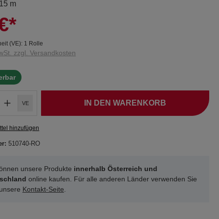
 15 m
€*
eit (VE):
1 Rolle
wSt. zzgl. Versandkosten
ferbar
IN DEN WARENKORB
VE
tel hinzufügen
er:
510740-RO
können unsere Produkte
innerhalb Österreich und
schland
online kaufen. Für alle anderen Länder verwenden Sie
 unsere
Kontakt-Seite
.