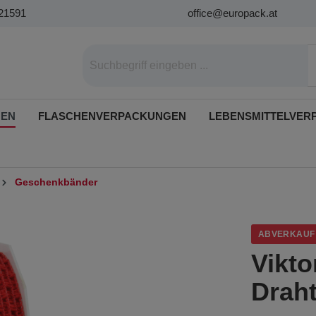
21591
office@europack.at
GEN
FLASCHENVERPACKUNGEN
LEBENSMITTELVER
Geschenkbänder
ABVERKAUF
Vikto
Drah