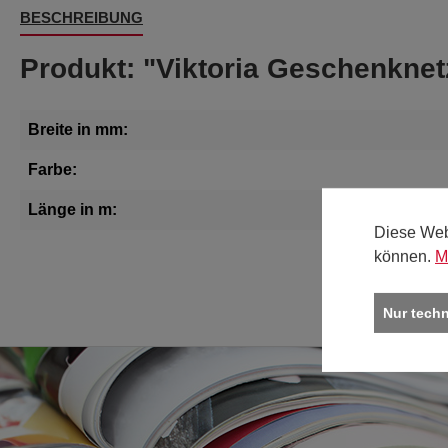
BESCHREIBUNG
Produkt: "Viktoria Geschenknet
Breite in mm:
Farbe:
Länge in m:
Diese Web
können.
M
Nur tech