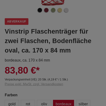
ABVERKAUF
Vinstrip Flaschenträger für
zwei Flaschen, Bodenfläche
oval, ca. 170 x 84 mm
bordeaux, ca. 170 x 84 mm
83,80 €*
Verpackungseinheit (VE):
20 Stk.
(
4,19 €
* / 1 Stk.)
Preise exkl. MwSt. zzgl. Versandkosten
Farben
gold
rot
oliv
bordeaux
silber