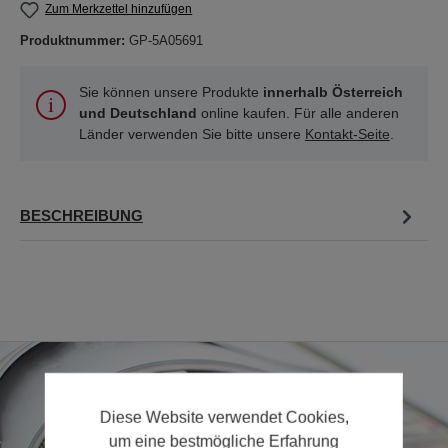
Zum Merkzettel hinzufügen
Produktnummer:
GP-5A05691
Sie können unsere Produkte
innerhalb Österreich
und Deutschland
online kaufen. Für alle anderen
Länder verwenden Sie bitte unsere
Kontakt-Seite
.
BESCHREIBUNG
Diese Website verwendet Cookies,
um eine bestmögliche Erfahrung