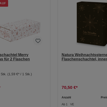
AUF
schachtel Merry
Natura Weihnachtsstern
s für 2 Flaschen
Flaschenschachtel, inne
 Stk.
(1,59 €* / 1 Stk.)
*
70,50 €*
Anzahl
Prei
Ab
1
VE