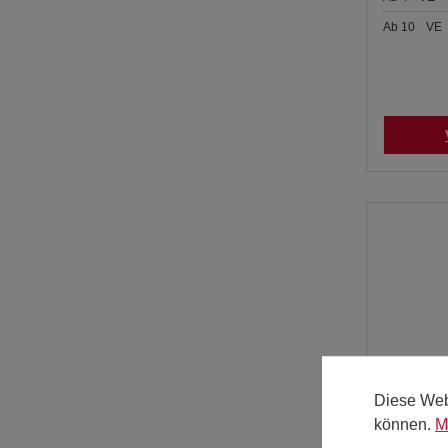
Ab
10
VE
Diese Web
können.
M
Chablis