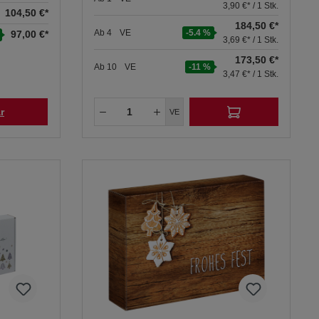
3,90 €* / 1 Stk.
104,50 €*
184,50 €*
Ab
4
VE
-5.4 %
97,00 €*
3,69 €* / 1 Stk.
173,50 €*
Ab
10
VE
-11 %
3,47 €* / 1 Stk.
r
VE