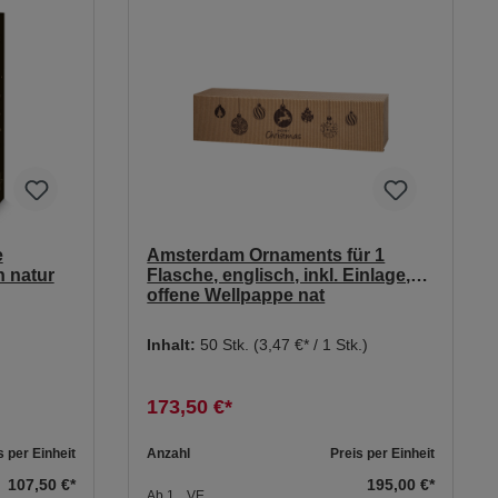
e
Amsterdam Ornaments für 1
n natur
Flasche, englisch, inkl. Einlage,
offene Wellpappe nat
Inhalt:
50 Stk.
(3,47 €* / 1 Stk.)
173,50 €*
s per Einheit
Anzahl
Preis per Einheit
107,50 €*
195,00 €*
Ab
1
VE