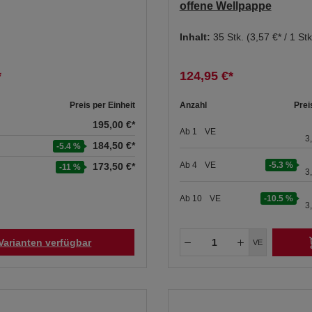
offene Wellpappe
Inhalt:
35 Stk.
(3,57 €* / 1 Stk
*
124,95 €*
Preis per Einheit
Anzahl
Prei
195,00 €*
Ab
1
VE
3
184,50 €*
-5.4 %
Ab
4
VE
-5.3 %
173,50 €*
-11 %
3
Ab
10
VE
-10.5 %
3
Varianten verfügbar
VE