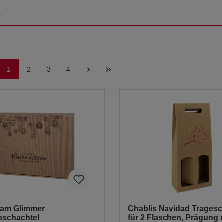
1
2
3
4
am Glimmer
Chablis Navidad Tragesc
nschachtel
für 2 Flaschen, Prägung r