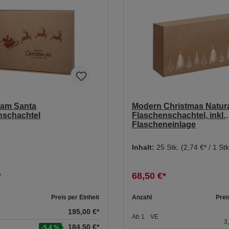
am Santa
Modern Christmas Natur
nschachtel
Flaschenschachtel, inkl.
Flascheneinlage
Inhalt:
25 Stk.
(2,74 €* / 1 Stk
*
68,50 €*
Preis per Einheit
Anzahl
Prei
195,00 €*
Ab
1
VE
3
184,50 €*
-5.4 %