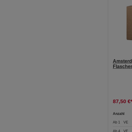
Amsterd
Flasche
87,50 €
Anzahl
Ab
1
VE
Ab
4
VE