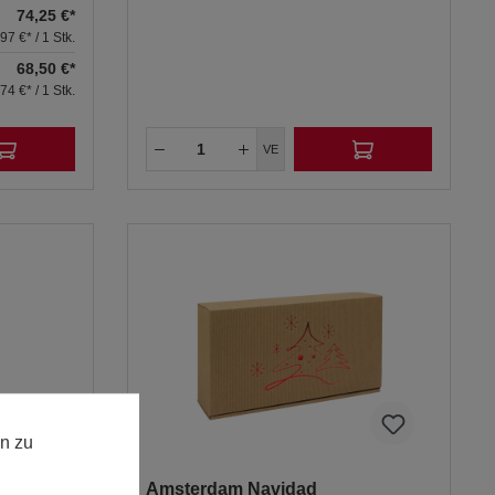
74,25 €*
,97 €* / 1 Stk.
68,50 €*
,74 €* / 1 Stk.
VE
n zu
Amsterdam Navidad