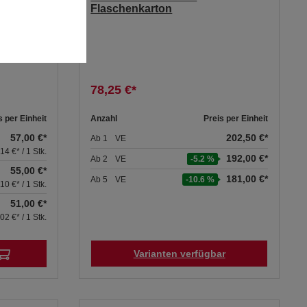
Flaschenkarton
.)
78,25 €*
s per Einheit
Anzahl
Preis per Einheit
57,00 €*
202,50 €*
Ab
1
VE
,14 €* / 1 Stk.
192,00 €*
Ab
2
VE
-5.2 %
55,00 €*
181,00 €*
Ab
5
VE
-10.6 %
,10 €* / 1 Stk.
51,00 €*
,02 €* / 1 Stk.
Varianten verfügbar