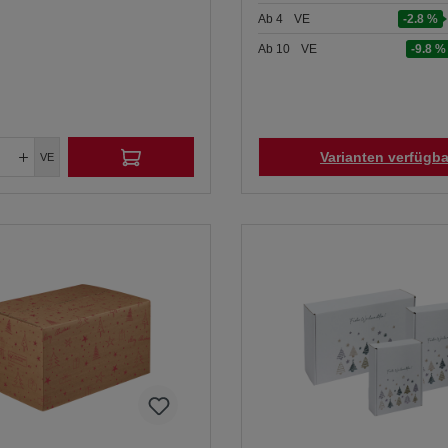
Ab
4
VE
-2.8 %
Ab
10
VE
-9.8 %
Varianten verfügba
VE