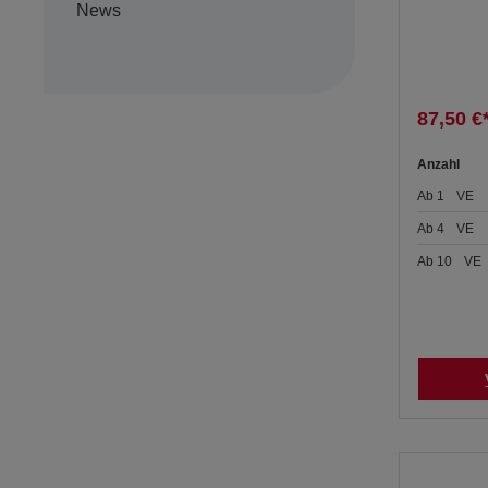
News
87,50 €
Anzahl
Ab
1
VE
Ab
4
VE
Ab
10
VE