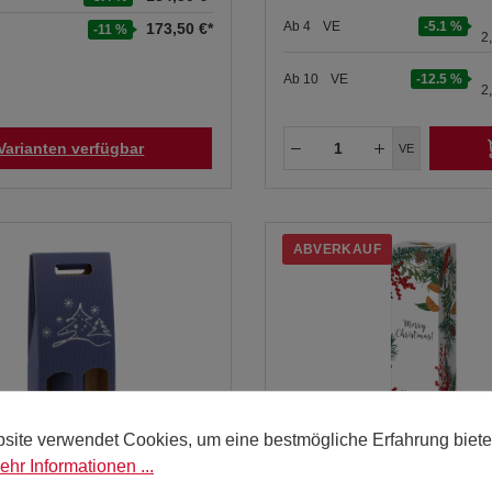
Ab
4
VE
-5.1 %
173,50 €*
-11 %
2
Ab
10
VE
-12.5 %
2
Varianten verfügbar
VE
ABVERKAUF
site verwendet Cookies, um eine bestmögliche Erfahrung biete
ehr Informationen ...
 Navidad Trageschachtel
Merry Christmas