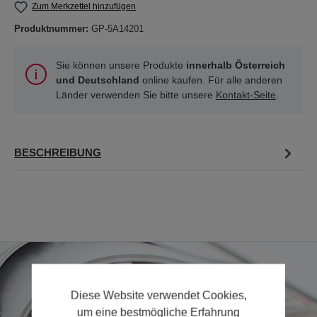
Zum Merkzettel hinzufügen
Produktnummer:
GP-5A14201
Sie können unsere Produkte
innerhalb Österreich
und Deutschland
online kaufen. Für alle anderen
Länder verwenden Sie bitte unsere
Kontakt-Seite
.
BESCHREIBUNG
Diese Website verwendet Cookies,
um eine bestmögliche Erfahrung