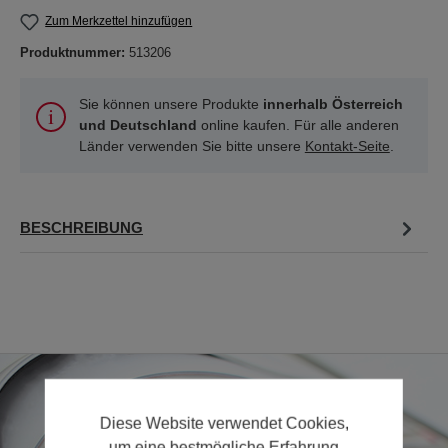
Zum Merkzettel hinzufügen
Produktnummer:
513206
Sie können unsere Produkte
innerhalb Österreich
und Deutschland
online kaufen. Für alle anderen
Länder verwenden Sie bitte unsere
Kontakt-Seite
.
BESCHREIBUNG
Diese Website verwendet Cookies,
um eine bestmögliche Erfahrung