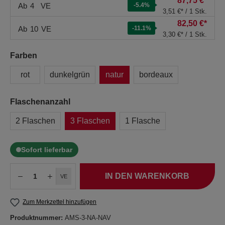
87,75 €*
Ab
4
VE
-5.4
%
3,51 €* / 1 Stk.
82,50 €*
Ab
10
VE
-11.1
%
3,30 €* / 1 Stk.
Farben
rot
dunkelgrün
natur
bordeaux
Flaschenanzahl
2 Flaschen
3 Flaschen
1 Flasche
Sofort lieferbar
IN DEN WARENKORB
VE
Zum Merkzettel hinzufügen
Produktnummer:
AMS-3-NA-NAV