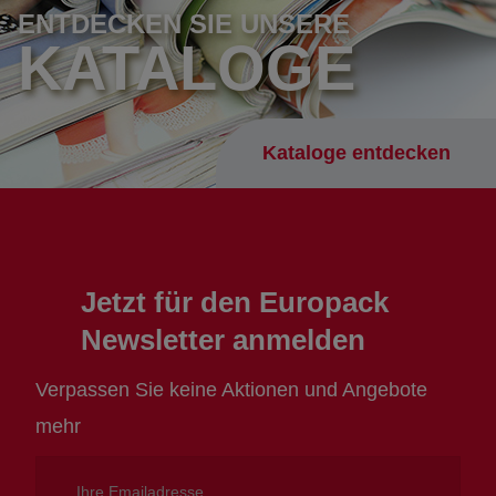
ENTDECKEN SIE UNSERE
KATALOGE
Kataloge entdecken
Jetzt für den Europack
Newsletter anmelden
Verpassen Sie keine Aktionen und Angebote
mehr
Ihre
Emailadresse