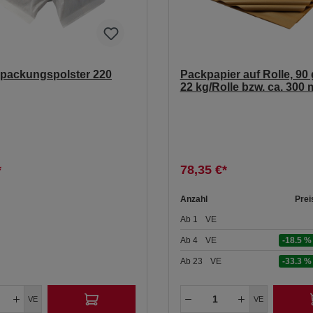
rpackungspolster 220
Packpapier auf Rolle, 90 
22 kg/Rolle bzw. ca. 300 
*
78,35 €*
Anzahl
Prei
Ab
1
VE
Ab
4
VE
-18.5 %
Ab
23
VE
-33.3 %
VE
VE