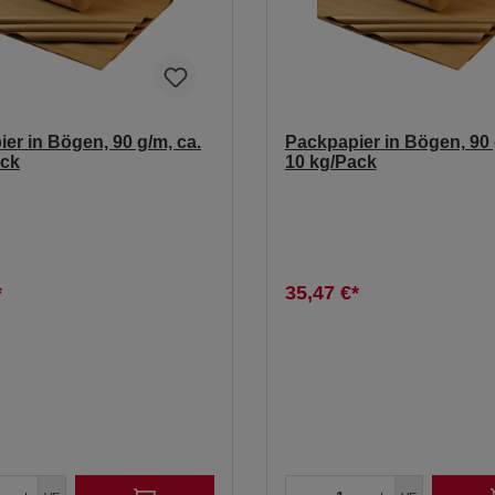
er in Bögen, 90 g/m, ca.
Packpapier in Bögen, 90 
ack
10 kg/Pack
*
35,47 €*