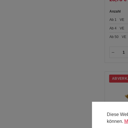
Anzahl
Ab
1
VE
Ab
4
VE
Ab
50
VE
ABVERK
Diese Web
können.
M