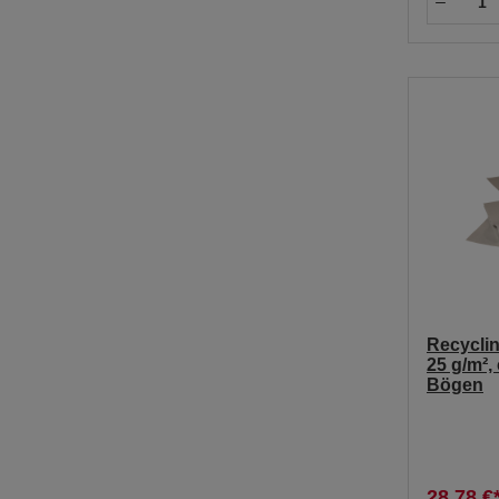
Recycli
25 g/m²,
Bögen
28,78 €