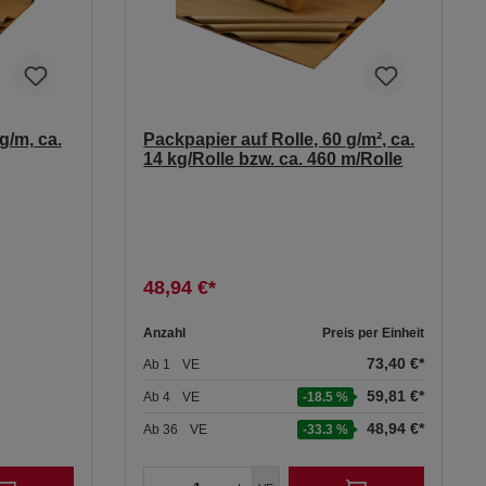
g/m, ca.
Packpapier auf Rolle, 60 g/m², ca.
14 kg/Rolle bzw. ca. 460 m/Rolle
48,94 €*
Anzahl
Preis per Einheit
73,40 €*
Ab
1
VE
59,81 €*
Ab
4
VE
-18.5 %
48,94 €*
Ab
36
VE
-33.3 %