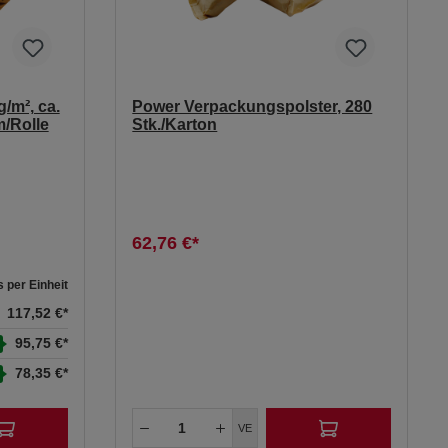
g/m², ca.
Power Verpackungspolster, 280
m/Rolle
Stk./Karton
62,76 €*
s per Einheit
117,52 €*
95,75 €*
78,35 €*
VE