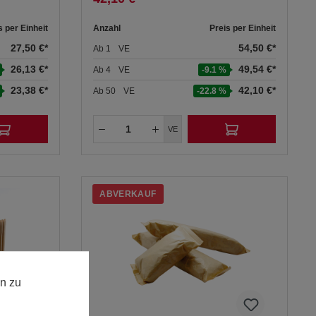
s per Einheit
Anzahl
Preis per Einheit
27,50 €*
54,50 €*
Ab
1
VE
26,13 €*
49,54 €*
Ab
4
VE
-9.1 %
23,38 €*
42,10 €*
Ab
50
VE
-22.8 %
VE
ABVERKAUF
n zu