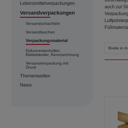
Lebensmittelverpackungen
auch zur St
Waren gewäh
Versandverpackungen
Verpackung
Luftpolster
Versandschachteln
Füllmateria
Versandtaschen
Verpackungsmaterial
Breite in
Dokumentenhüllen,
Klebebänder, Kennzeichnung
Versandverpackung mit
Druck
Themenwelten
News