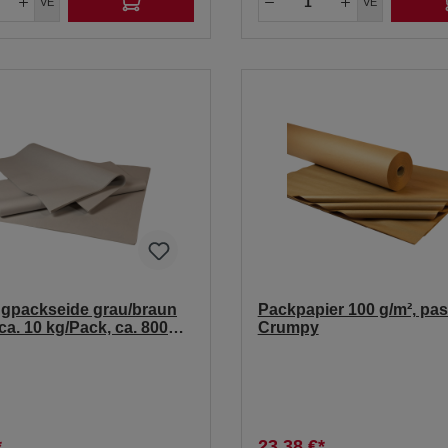
VE
VE
ngpackseide grau/braun
Packpapier 100 g/m², pas
 ca. 10 kg/Pack, ca. 800
Crumpy
*
23,38 €*