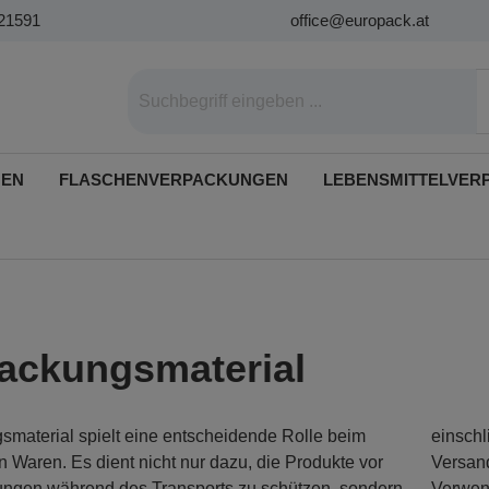
21591
office@europack.at
GEN
FLASCHENVERPACKUNGEN
LEBENSMITTELVER
ackungsmaterial
material spielt eine entscheidende Rolle beim
ich des Produkts, seiner Form und Größe sowie der
 Waren. Es dient nicht nur dazu, die Produkte vor
thode. Durch eine sorgfältige Auswahl und
ngen während des Transports zu schützen, sondern
von Füllmaterial kann nicht nur die Sicherheit der