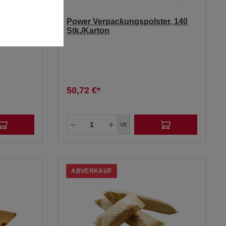
papier,
Power Verpackungspolster, 140
Stk./Karton
50,72 €*
VE
ABVERKAUF