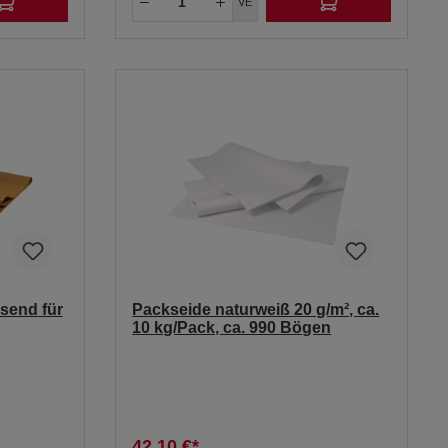
VE
send für
Packseide naturweiß 20 g/m², ca.
10 kg/Pack, ca. 990 Bögen
42,10 €*