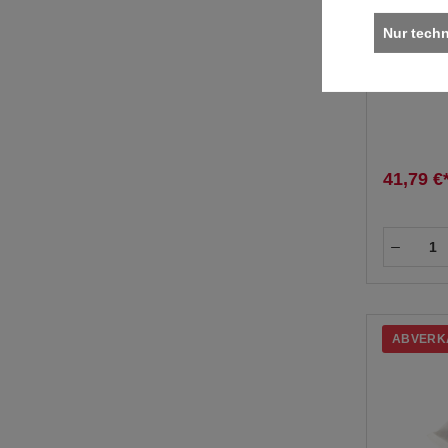
Nur tech
Power V
Stk./Kar
41,79 €
ABVERK