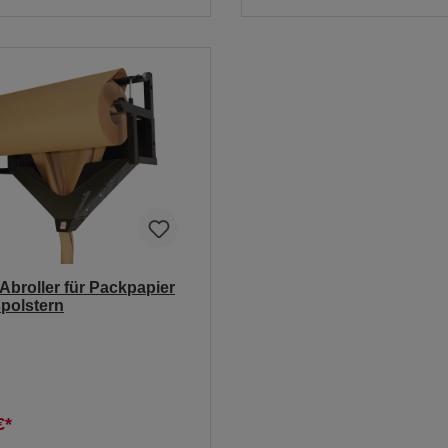
broller für Packpapier
polstern
€*