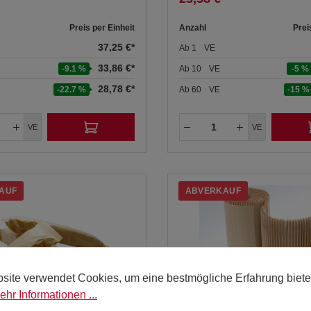
Preis per Einheit
Anzahl
Prei
37,25 €*
Ab
1
VE
33,86 €*
-9.1 %
Ab
10
VE
-5 %
28,78 €*
-22.7 %
Ab
60
VE
-15 %
VE
VE
AUF
ABVERKAUF
site verwendet Cookies, um eine bestmögliche Erfahrung biete
ehr Informationen ...