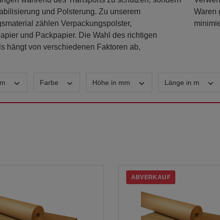
abilisierung und Polsterung. Zu unserem
rleistet, sondern auch die Umweltbelastung
smaterial zählen Verpackungspolster,
minimie
papier und Packpapier. Die Wahl des richtigen
ls hängt von verschiedenen Faktoren ab,
 mm
Farbe
Höhe in mm
Länge in m
ABVERKAUF