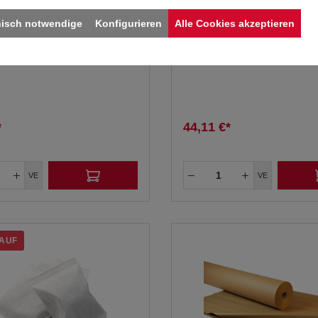
nisch notwendige
Konfigurieren
Alle Cookies akzeptieren
erpackungspolster, 50
cushionPaper Luftpolster
ton
in 60 x 40 cm Segmente
geschnitten
*
44,11 €*
VE
VE
AUF