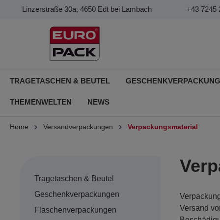
Linzerstraße 30a, 4650 Edt bei Lambach
+43 7245 
TRAGETASCHEN & BEUTEL
GESCHENKVERPACKUN
THEMENWELTEN
NEWS
Home
Versandverpackungen
Verpackungsmaterial
Verp
Tragetaschen & Beutel
Geschenkverpackungen
Verpackungs
einschließl
Versand von
Versandme
Flaschenverpackungen
Beschädigu
Verwendung 