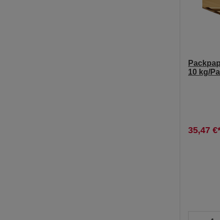
Packpapi
10 kg/P
35,47 €