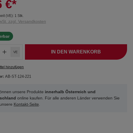
6 €*
eit (VE):
1 Stk.
wSt. zzgl. Versandkosten
ferbar
IN DEN WARENKORB
VE
tel hinzufügen
er:
AB-ST-124-221
können unsere Produkte
innerhalb Österreich und
schland
online kaufen. Für alle anderen Länder verwenden Sie
 unsere
Kontakt-Seite
.