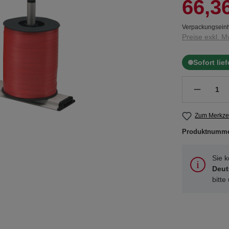
66,3
Verpackungseinh
Preise exkl. M
Sofort lie
Zum Merkzet
Produktnumm
Sie 
Deut
bitte