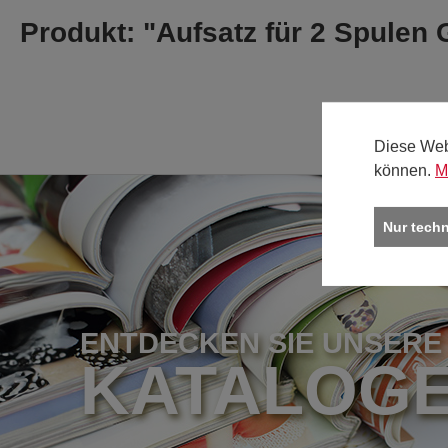
Produkt: "Aufsatz für 2 Spule
Diese Web
können.
M
Nur tech
ENTDECKEN SIE UNSERE
KATALOG