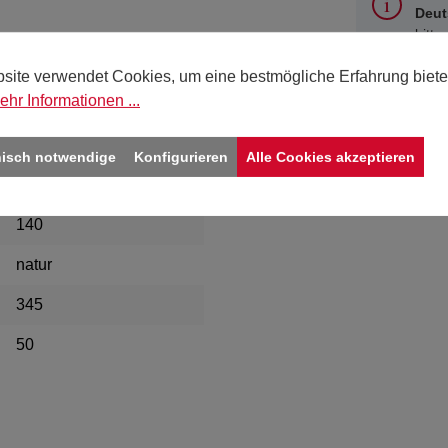
Deut
bitte
site verwendet Cookies, um eine bestmögliche Erfahrung biete
ehr Informationen ...
nisch notwendige
Konfigurieren
Alle Cookies akzeptieren
el 2 x gerillt, 3 x gelocht"
140
natur
345
50