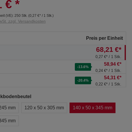
1 €
*
eit (VE):
250 Stk.
(
0,27 €
* / 1 Stk.)
wSt. zzgl. Versandkosten
Preis per Einheit
68,21 €*
0,27 €* / 1 Stk.
58,94 €*
-13.6
%
0,24 €* / 1 Stk.
54,31 €*
-20.4
%
0,22 €* / 1 Stk.
ckbodenbeutel
 245 mm
120 x 50 x 305 mm
140 x 50 x 345 mm
 345 mm