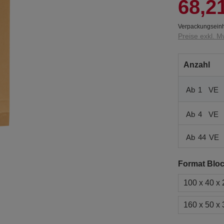
68,2
Verpackungseinh
Preise exkl. M
Anzahl
Ab
1
VE
Ab
4
VE
Ab
44
VE
Format Blo
100 x 40 x
160 x 50 x