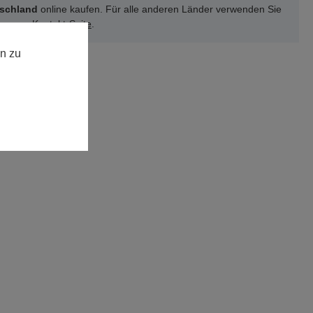
schland
online kaufen. Für alle anderen Länder verwenden Sie
 unsere
Kontakt-Seite
.
n zu