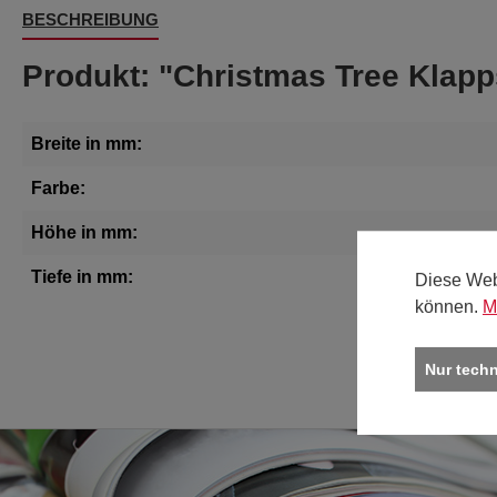
BESCHREIBUNG
Produkt: "Christmas Tree Klapp
Breite in mm:
Farbe:
Höhe in mm:
Tiefe in mm:
Diese Web
können.
M
Nur tech