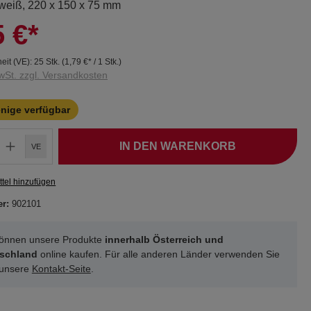
 weiß, 220 x 150 x 75 mm
5 €*
eit (VE):
25 Stk.
(
1,79 €
* / 1 Stk.)
wSt. zzgl. Versandkosten
enige verfügbar
IN DEN WARENKORB
VE
tel hinzufügen
er:
902101
können unsere Produkte
innerhalb Österreich und
schland
online kaufen. Für alle anderen Länder verwenden Sie
 unsere
Kontakt-Seite
.