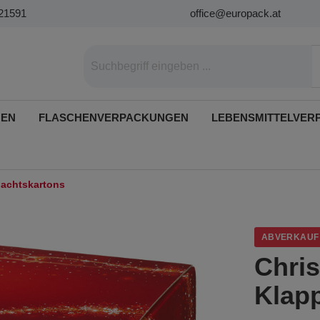
21591
office@europack.at
GEN
FLASCHENVERPACKUNGEN
LEBENSMITTELVER
achtskartons
ABVERKAUF
Chri
Klap