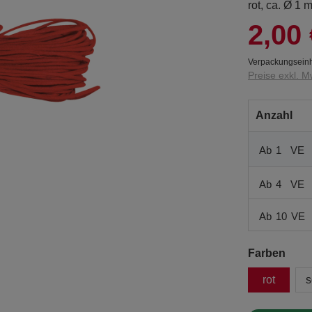
rot, ca. Ø 1
2,00 
Verpackungseinh
Preise exkl. M
Anzahl
Ab
1
VE
Ab
4
VE
Ab
10
VE
Farben
rot
s