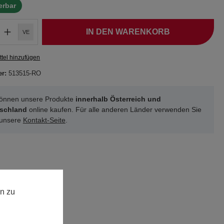
ferbar
IN DEN WARENKORB
VE
tel hinzufügen
er:
513515-RO
können unsere Produkte
innerhalb Österreich und
schland
online kaufen. Für alle anderen Länder verwenden Sie
 unsere
Kontakt-Seite
.
n zu