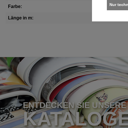
Nur tech
Farbe:
rot
Länge in m:
20
ENTDECKEN SIE UNSERE
KATALOG