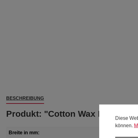
BESCHREIBUNG
Produkt: "Cotton Wax Baumwoll
Diese Web
können.
M
Breite in mm:
ca