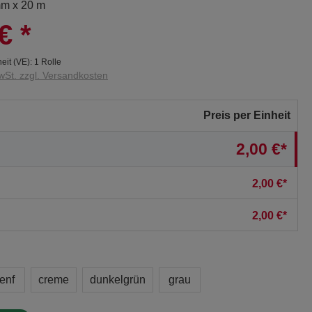
 mm x 20 m
€
*
eit (VE):
1 Rolle
wSt. zzgl. Versandkosten
Preis per Einheit
2,00 €*
2,00 €*
2,00 €*
enf
creme
dunkelgrün
grau