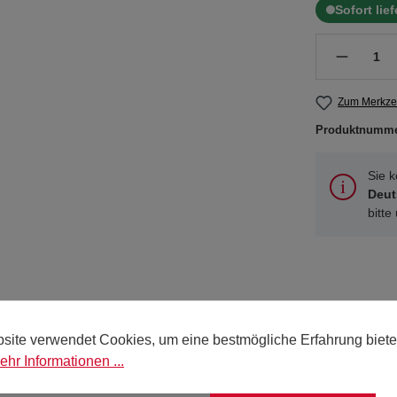
Sofort lie
Zum Merkzet
Produktnumm
Sie 
Deut
bitte
kordel gewachst, 20 lfm"
site verwendet Cookies, um eine bestmögliche Erfahrung biete
ehr Informationen ...
. Ø 1