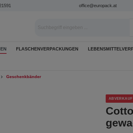
21591
office@europack.at
GEN
FLASCHENVERPACKUNGEN
LEBENSMITTELVER
Geschenkbänder
ABVERKAUF
Cott
gewac