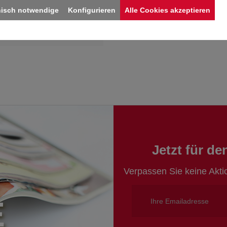
nisch notwendige
Konfigurieren
Alle Cookies akzeptieren
grün
Jetzt für d
Verpassen Sie keine Akt
E