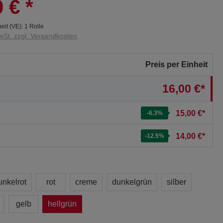
0 €
*
eit (VE):
1 Rolle
wSt. zzgl. Versandkosten
Preis per Einheit
16,00 €*
15,00 €*
-6.3
%
14,00 €*
-12.5
%
unkelrot
rot
creme
dunkelgrün
silber
gelb
hellgrün