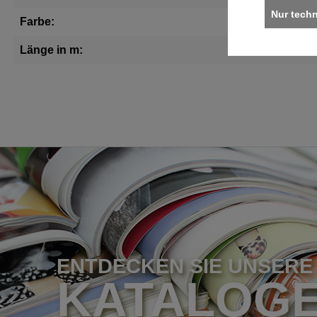
Nur tech
Farbe:
hell
Länge in m:
40
ENTDECKEN SIE UNSERE
KATALOG