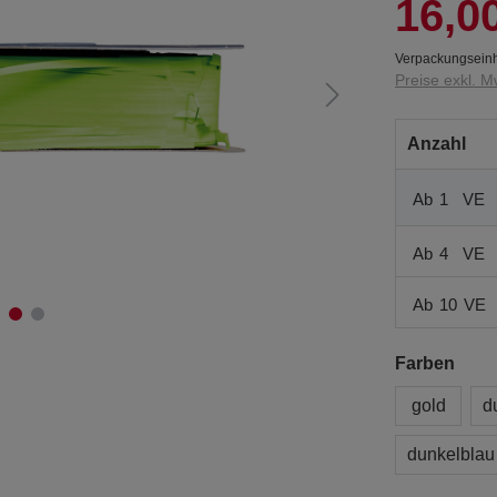
16,0
Verpackungseinh
Preise exkl. M
Anzahl
Ab
1
VE
Ab
4
VE
Ab
10
VE
Farben
gold
d
dunkelblau