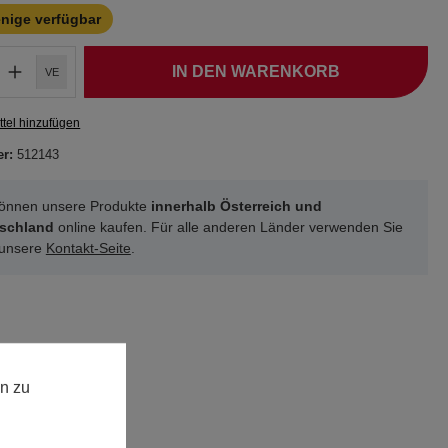
enige verfügbar
IN DEN WARENKORB
VE
tel hinzufügen
er:
512143
können unsere Produkte
innerhalb Österreich und
schland
online kaufen. Für alle anderen Länder verwenden Sie
 unsere
Kontakt-Seite
.
n zu