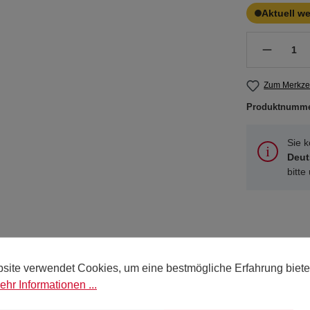
Aktuell w
Zum Merkzet
Produktnumm
Sie 
Deut
bitte
nband 25 mm x 40 lfm"
site verwendet Cookies, um eine bestmögliche Erfahrung biete
ehr Informationen ...