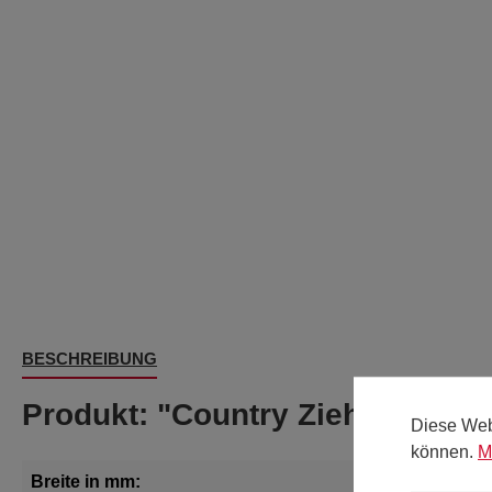
BESCHREIBUNG
Produkt: "Country Ziehschleife
Diese Web
können.
M
Breite in mm:
25