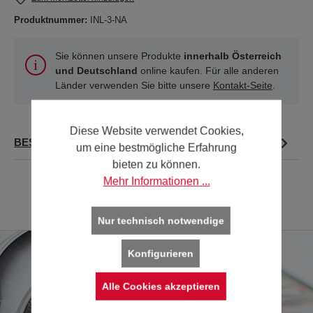
Produktnummer:
INL-3-NA
Sie können unsere Produkte
innerhalb Österreich
und Deutschland
online kaufen. Für alle anderen
Länder verwenden Sie bitte unsere
Kontakt-Seite
.
Diese Website verwendet Cookies,
BESCHREIBUNG
um eine bestmögliche Erfahrung
bieten zu können.
Mehr Informationen ...
Nur technisch notwendige
Konfigurieren
Alle Cookies akzeptieren