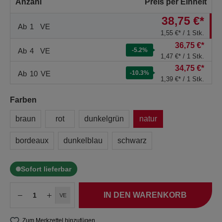
Anzahl
Preis per Einheit
38,75 €*
Ab
1
VE
1,55 €* / 1 Stk.
36,75 €*
Ab
4
VE
-5.2
%
1,47 €* / 1 Stk.
34,75 €*
Ab
10
VE
-10.3
%
1,39 €* / 1 Stk.
Farben
braun
rot
dunkelgrün
natur
bordeaux
dunkelblau
schwarz
Sofort lieferbar
IN DEN WARENKORB
VE
Zum Merkzettel hinzufügen