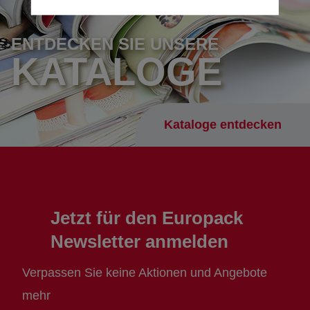
ENTDECKEN SIE UNSERE
KATALOGE
Kataloge entdecken
Jetzt für den Europack
Newsletter anmelden
Verpassen Sie keine Aktionen und Angebote
mehr