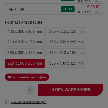
0,40 €* / 1 Stk.
9,00 €*
Ab
8
VE
-33.3
%
0,36 €* / 1 Stk.
Format Faltschachtel
430 x 306 x 200 mm
300 x 215 x 150 mm
310 x 220 x 250 mm
360 x 250 x 290 mm
360 x 300 x 180 mm
470 x 310 x 180 mm
220 x 160 x 130 mm
580 x 400 x 325 mm
Bald wieder verfügbar
IN DEN WARENKORB
VE
Zum Merkzettel hinzufügen