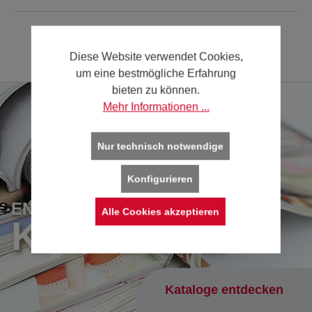
Diese Website verwendet Cookies,
um eine bestmögliche Erfahrung
bieten zu können.
Mehr Informationen ...
Nur technisch notwendige
Konfigurieren
ENTDECKEN SIE UNSERE
Alle Cookies akzeptieren
KATALOGE
Kataloge entdecken