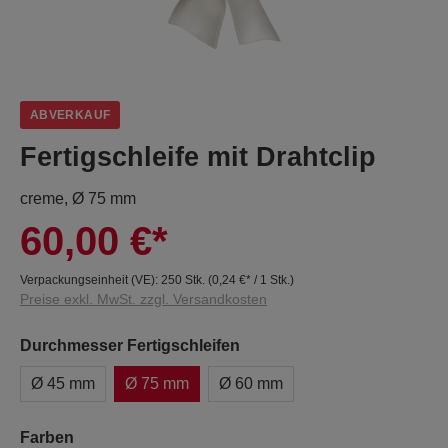
ABVERKAUF
Fertigschleife mit Drahtclip
creme, Ø 75 mm
60,00 €*
Verpackungseinheit (VE):
250 Stk.
(
0,24 €
* / 1 Stk.)
Preise exkl. MwSt. zzgl. Versandkosten
Durchmesser Fertigschleifen
Ø 45 mm
Ø 75 mm
Ø 60 mm
Farben