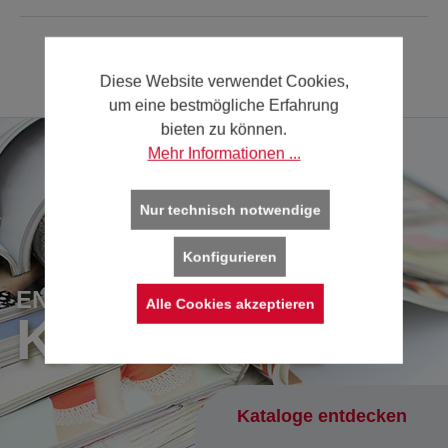
Diese Website verwendet Cookies,
um eine bestmögliche Erfahrung
bieten zu können.
Mehr Informationen ...
Nur technisch notwendige
Konfigurieren
ENTDECKEN SIE UNSERE
Alle Cookies akzeptieren
KATALOGE
Kataloge entdecken