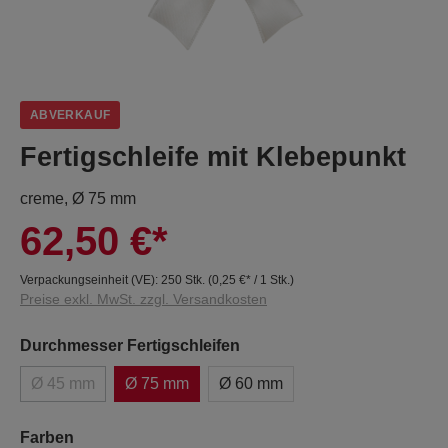
ABVERKAUF
Fertigschleife mit Klebepunkt
creme, Ø 75 mm
62,50 €*
Verpackungseinheit (VE):
250 Stk.
(
0,25 €
* / 1 Stk.)
Preise exkl. MwSt. zzgl. Versandkosten
Durchmesser Fertigschleifen
Ø 45 mm
Ø 75 mm
Ø 60 mm
Farben