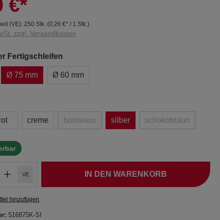
0 €*
eit (VE):
250 Stk.
(
0,26 €
* / 1 Stk.)
wSt. zzgl. Versandkosten
 Fertigschleifen
Ø 75 mm
Ø 60 mm
rot
creme
bordeaux
silber
schokobraun
ferbar
IN DEN WARENKORB
VE
tel hinzufügen
er:
516875K-SI