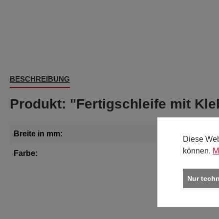
BESCHREIBUNG
Produkt: "Fertigschleife mit Kl
Breite in mm:
Diese Web
können.
M
Farbe:
Nur tech