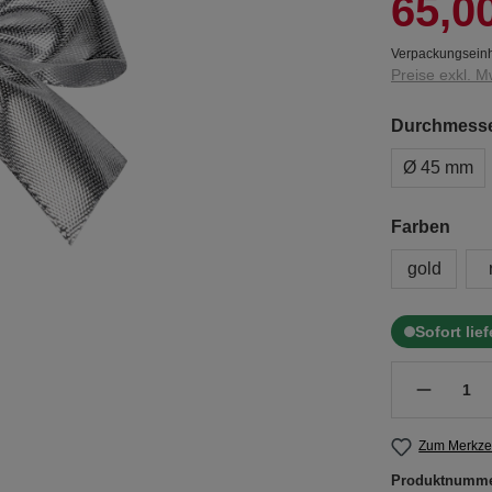
65,0
Verpackungseinh
Preise exkl. M
Durchmesser
Ø 45 mm
Farben
gold
Sofort lie
Zum Merkzet
Produktnumm