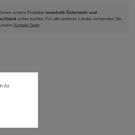
können unsere Produkte
innerhalb Österreich und
schland
online kaufen. Für alle anderen Länder verwenden Sie
 unsere
Kontakt-Seite
.
n zu