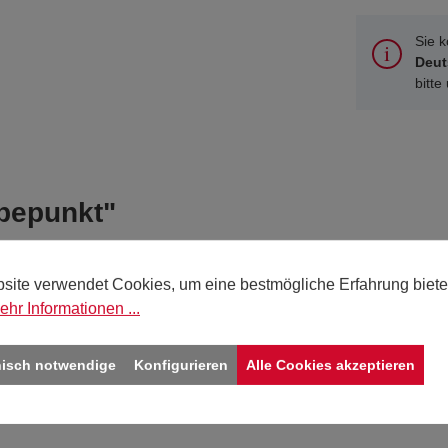
Sie 
Deut
bitte
ebepunkt"
Ø 75
site verwendet Cookies, um eine bestmögliche Erfahrung biete
ehr Informationen ...
silber
nisch notwendige
Konfigurieren
Alle Cookies akzeptieren