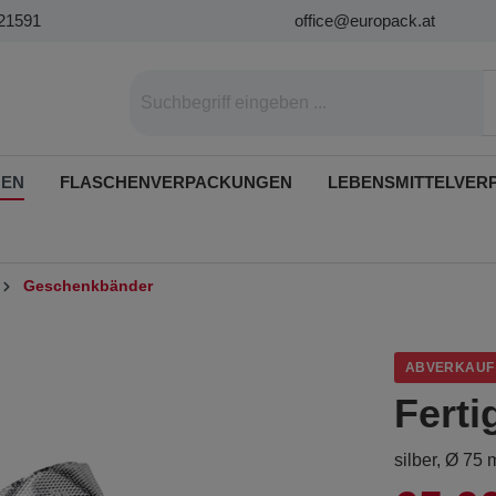
21591
office@europack.at
GEN
FLASCHENVERPACKUNGEN
LEBENSMITTELVER
Geschenkbänder
ABVERKAUF
Ferti
silber, Ø 75