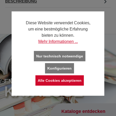
BESCHREIBUNG
Diese Website verwendet Cookies,
um eine bestmögliche Erfahrung
bieten zu können.
Mehr Informationen ...
Nur technisch notwendige
Konfigurieren
ENTDECKEN SIE UNSERE
Alle Cookies akzeptieren
KATALOGE
Kataloge entdecken