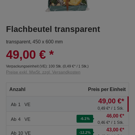
Flachbeutel transparent
transparent, 450 x 600 mm
49,00 €
*
Verpackungseinheit (VE):
100 Stk.
(
0,49 €
* / 1 Stk.)
Preise exkl. MwSt. zzgl. Versandkosten
Anzahl
Preis per Einheit
49,00 €*
Ab
1
VE
0,49 €* / 1 Stk.
46,00 €*
Ab
4
VE
-6.1
%
0,46 €* / 1 Stk.
43,00 €*
Ab
10
VE
-12.2
%