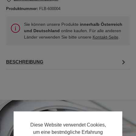
Produktnummer:
FLB-600004
Sie können unsere Produkte
innerhalb Österreich
und Deutschland
online kaufen. Für alle anderen
Länder verwenden Sie bitte unsere
Kontakt-Seite
.
BESCHREIBUNG
Diese Website verwendet Cookies,
um eine bestmögliche Erfahrung