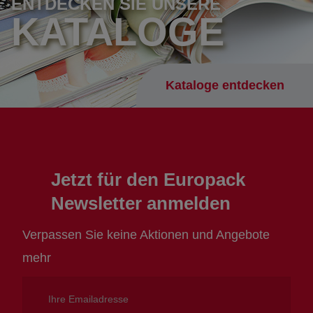
ENTDECKEN SIE UNSERE
KATALOGE
Kataloge entdecken
Jetzt für den Europack
Newsletter anmelden
Verpassen Sie keine Aktionen und Angebote
mehr
Ihre
Emailadresse