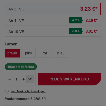
3,23 €*
Ab
1
VE
3,16 €*
Ab
4
VE
-2.2
%
3,01 €*
Ab
10
VE
-6.8
%
Farben
braun
pink
rot
blau
Sofort lieferbar
IN DEN WARENKORB
VE
Zum Merkzettel hinzufügen
Produktnummer:
510303-BR