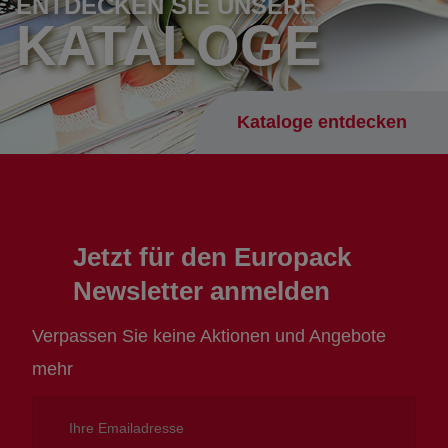
ENTDECKEN SIE UNSERE
KATALOGE
Kataloge entdecken
Jetzt für den Europack
Newsletter anmelden
Verpassen Sie keine Aktionen und Angebote
mehr
Ihre
Emailadresse