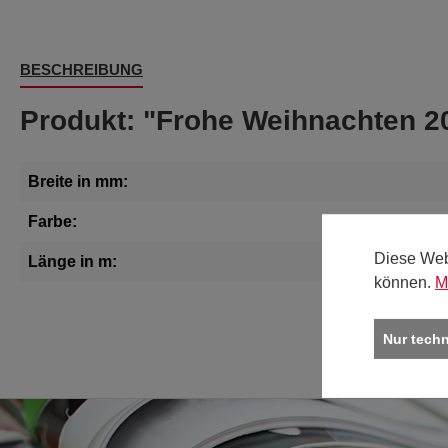
BESCHREIBUNG
Produkt: "Frohe Weihnachten 20
Breite in mm:
Farbe:
Diese Web
Länge in m:
können.
M
Nur tech