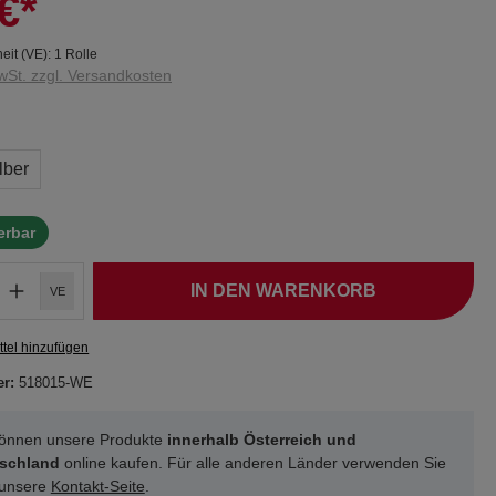
€*
eit (VE):
1 Rolle
wSt. zzgl. Versandkosten
lber
ferbar
IN DEN WARENKORB
VE
tel hinzufügen
er:
518015-WE
können unsere Produkte
innerhalb Österreich und
schland
online kaufen. Für alle anderen Länder verwenden Sie
 unsere
Kontakt-Seite
.