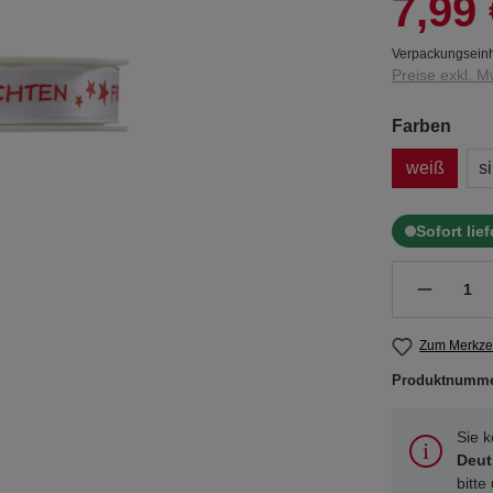
7,99 
Verpackungseinh
Preise exkl. M
Farben
weiß
si
Sofort lie
Zum Merkzet
Produktnumm
Sie 
Deut
bitte