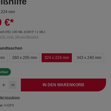
ißhilfe
x 224 mm
0 €*
eit (VE):
100 Stk.
(
0,68 €
* / 1 Stk.)
wSt. zzgl. Versandkosten
sandtaschen
 mm
260 x 205 mm
324 x 224 mm
343 x 240 mm
ferbar
IN DEN WARENKORB
VE
tel hinzufügen
er:
V-GP3