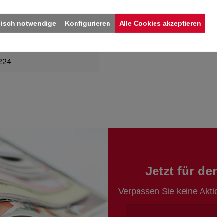
324
nisch notwendige
Konfigurieren
Alle Cookies akzeptieren
creme
224
Jetzt für d
Verpassen Sie keine Akt