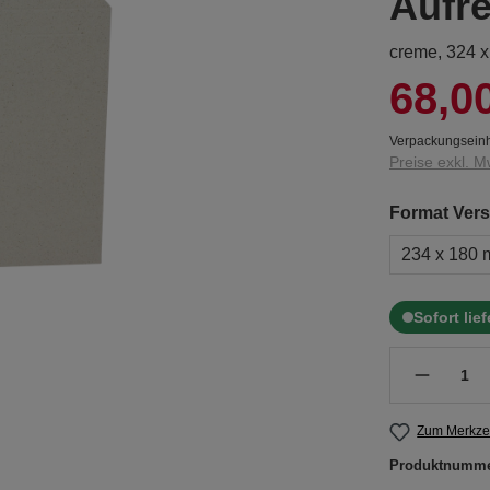
Aufre
creme, 324 
68,0
Verpackungseinh
Preise exkl. M
Format Ver
234 x 180
Sofort lie
Zum Merkzet
Produktnumm