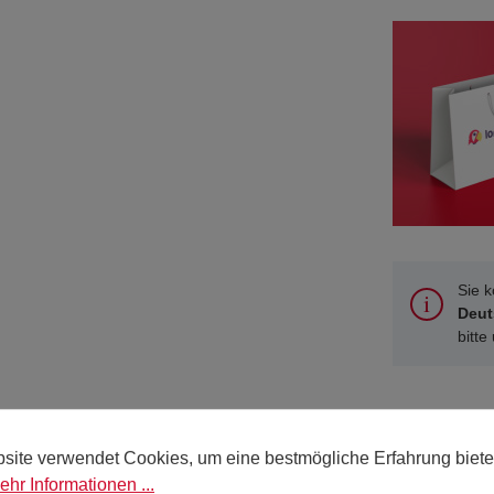
Sie 
Deut
bitte
site verwendet Cookies, um eine bestmögliche Erfahrung biete
e mit Selbstklebeverschluss und 
ehr Informationen ...