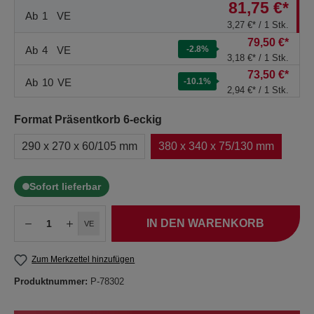
81,75 €*
Ab
1
VE
3,27 €* / 1 Stk.
79,50 €*
Ab
4
VE
-2.8
%
3,18 €* / 1 Stk.
73,50 €*
Ab
10
VE
-10.1
%
2,94 €* / 1 Stk.
Format Präsentkorb 6-eckig
290 x 270 x 60/105 mm
380 x 340 x 75/130 mm
Sofort lieferbar
IN DEN WARENKORB
VE
Zum Merkzettel hinzufügen
Produktnummer:
P-78302