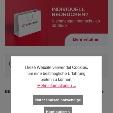
INDIVIDUELL
BEDRUCKEN?
Kleinmengen bedruckt - ab
50 Stück
Mehr erfahren
Sie können unsere Produkte
innerhalb Österreich
und Deutschland
online kaufen. Für alle anderen
Diese Website verwendet Cookies,
Länder verwenden Sie bitte unsere
Kontakt-Seite
.
um eine bestmögliche Erfahrung
bieten zu können.
Mehr Informationen ...
BESCHREIBUNG
Nur technisch notwendige
Konfigurieren