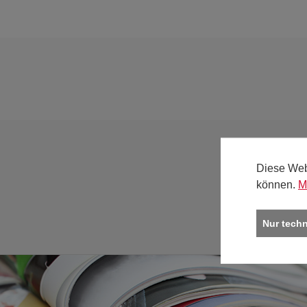
Diese Web
können.
M
Nur tech