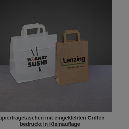
apiertragetaschen mit eingeklebten Griffen
bedruckt in Kleinauflage