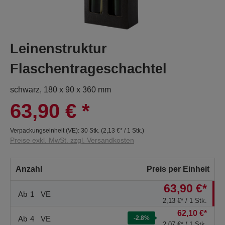
Leinenstruktur
Flaschentrageschachtel
schwarz, 180 x 90 x 360 mm
63,90 €
*
Verpackungseinheit (VE):
30 Stk.
(
2,13 €
* / 1 Stk.)
Preise exkl. MwSt. zzgl. Versandkosten
Anzahl
Preis per Einheit
63,90 €*
Ab
1
VE
2,13 €* / 1 Stk.
62,10 €*
Ab
4
VE
-2.8
%
2,07 €* / 1 Stk.