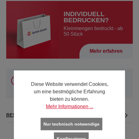
INDIVIDUELL
BEDRUCKEN?
Kleinmengen bedruckt - ab
50 Stück
Mehr erfahren
Sie können unsere Produkte
innerhalb Österreich
und Deutschland
online kaufen. Für alle anderen
Diese Website verwendet Cookies,
Länder verwenden Sie bitte unsere
Kontakt-Seite
.
um eine bestmögliche Erfahrung
bieten zu können.
Mehr Informationen ...
BESCHREIBUNG
Nur technisch notwendige
Konfigurieren