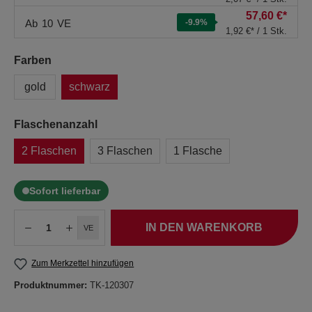
57,60 €*
Ab
10
VE
-9.9
%
1,92 €* / 1 Stk.
Farben
gold
schwarz
Flaschenanzahl
2 Flaschen
3 Flaschen
1 Flasche
Sofort lieferbar
IN DEN WARENKORB
VE
Zum Merkzettel hinzufügen
Produktnummer:
TK-120307