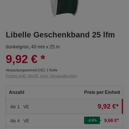
Libelle Geschenkband 25 lfm
dunkelgrün, 40 mm x 25 m
9,92 €
*
Verpackungseinheit (VE):
1 Rolle
Preise exkl. MwSt. zzgl. Versandkosten
Anzahl
Preis per Einheit
9,92 €*
Ab
1
VE
9,66 €*
Ab
4
VE
-2.6
%