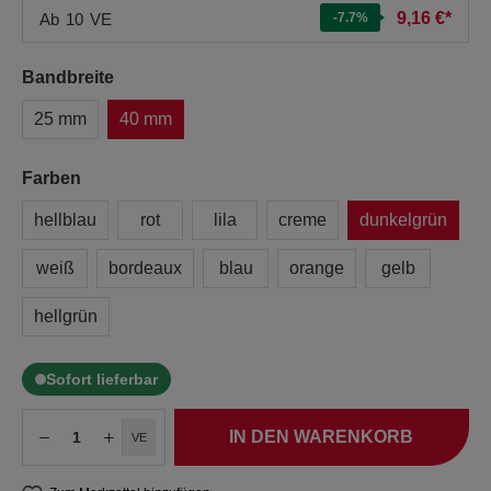
9,16 €*
Ab
10
VE
-7.7
%
Bandbreite
25 mm
40 mm
Farben
hellblau
rot
lila
creme
dunkelgrün
weiß
bordeaux
blau
orange
gelb
hellgrün
Sofort lieferbar
IN DEN WARENKORB
VE