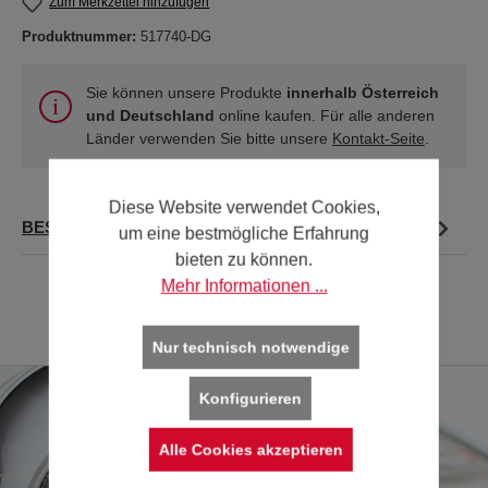
Zum Merkzettel hinzufügen
Produktnummer:
517740-DG
Sie können unsere Produkte
innerhalb Österreich
und Deutschland
online kaufen. Für alle anderen
Länder verwenden Sie bitte unsere
Kontakt-Seite
.
Diese Website verwendet Cookies,
BESCHREIBUNG
um eine bestmögliche Erfahrung
bieten zu können.
Mehr Informationen ...
Nur technisch notwendige
Konfigurieren
Alle Cookies akzeptieren