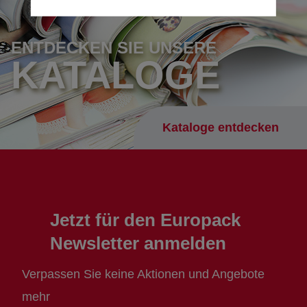
ENTDECKEN SIE UNSERE
KATALOGE
Kataloge entdecken
Jetzt für den Europack
Newsletter anmelden
Verpassen Sie keine Aktionen und Angebote
mehr