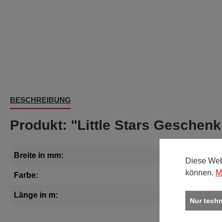
BESCHREIBUNG
Produkt: "Little Stars Geschen
Breite in mm:
Diese Web
können.
M
Farbe:
Länge in m:
Nur tech