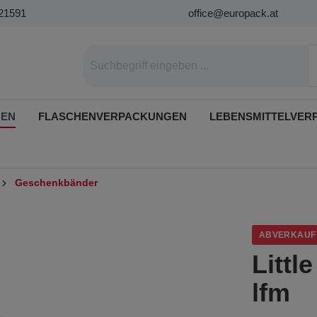
21591
office@europack.at
GEN
FLASCHENVERPACKUNGEN
LEBENSMITTELVER
Geschenkbänder
ABVERKAUF
Littl
lfm