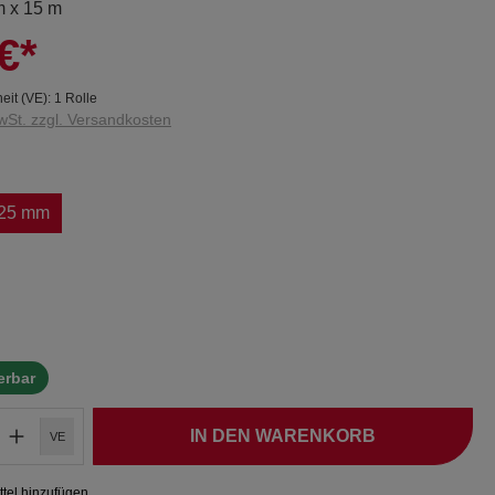
m x 15 m
€*
eit (VE):
1 Rolle
wSt. zzgl. Versandkosten
25 mm
ferbar
IN DEN WARENKORB
VE
tel hinzufügen