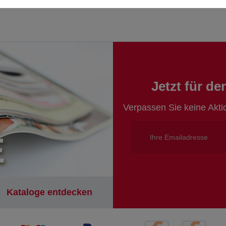
Jetzt für d
Verpassen Sie keine Akt
E
Kataloge entdecken