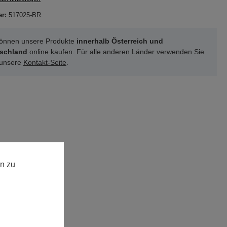
er:
517025-BR
können unsere Produkte
innerhalb Österreich und
schland
online kaufen. Für alle anderen Länder verwenden Sie
 unsere
Kontakt-Seite
.
n zu