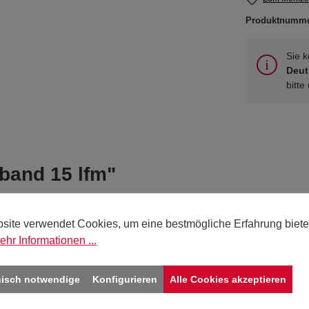
Produktnumm
Sie 
Deut
bitte
kband 15 lfm"
25
site verwendet Cookies, um eine bestmögliche Erfahrung biete
ehr Informationen ...
braun
15
nisch notwendige
Konfigurieren
Alle Cookies akzeptieren