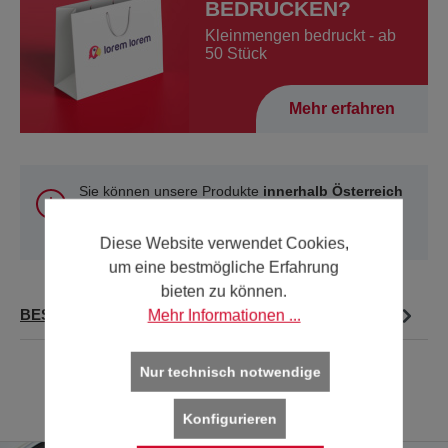
BEDRUCKEN?
Kleinmengen bedruckt - ab
50 Stück
Mehr erfahren
Sie können unsere Produkte
innerhalb Österreich
und Deutschland
online kaufen. Für alle anderen
Länder verwenden Sie bitte unsere
Kontakt-Seite
.
Diese Website verwendet Cookies,
um eine bestmögliche Erfahrung
bieten zu können.
Mehr Informationen ...
BESCHREIBUNG
Nur technisch notwendige
Konfigurieren