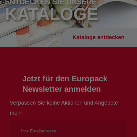
ENTDECKEN SIE UNSERE
KATALOGE
Kataloge entdecken
Jetzt für den Europack
Newsletter anmelden
Verpassen Sie keine Aktionen und Angebote
mehr
Ihre
Emailadresse