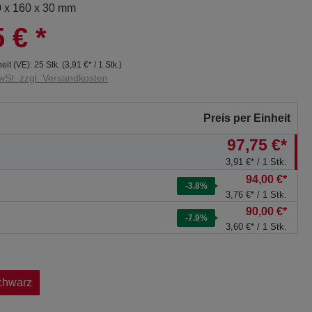
0 x 160 x 30 mm
5 €
*
eit (VE):
25 Stk.
(
3,91 €
* / 1 Stk.)
wSt. zzgl. Versandkosten
Preis per Einheit
97,75 €*
3,91 €* / 1 Stk.
94,00 €*
-3.8
%
3,76 €* / 1 Stk.
90,00 €*
-7.9
%
3,60 €* / 1 Stk.
chwarz