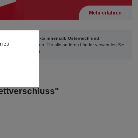
Mehr erfahren
können unsere Produkte
innerhalb Österreich und
n zu
schland
online kaufen. Für alle anderen Länder verwenden Sie
 unsere
Kontakt-Seite
.
ettverschluss"