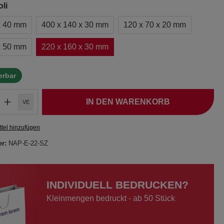
li
x 40 mm
400 x 140 x 30 mm
120 x 70 x 20 mm
x 50 mm
220 x 160 x 30 mm
ferbar
IN DEN WARENKORB
VE
tel hinzufügen
er:
NAP-E-22-SZ
INDIVIDUELL BEDRUCKEN?
Kleinmengen bedruckt - ab 50 Stück