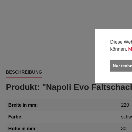
Diese Web
können.
M
Nur tech
BESCHREIBUNG
Produkt: "Napoli Evo Faltschac
Breite in mm:
220
Farbe:
schw
Höhe in mm:
30