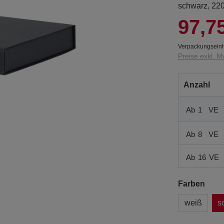
schwarz, 22
97,7
Verpackungseinh
Preise exkl. M
Anzahl
Ab
1
VE
Ab
8
VE
Ab
16
VE
Farben
weiß
s