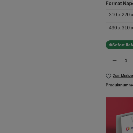
Format Napo
310 x 220 
430 x 310 
Sofort lie
Zum Merkzet
Produktnumm